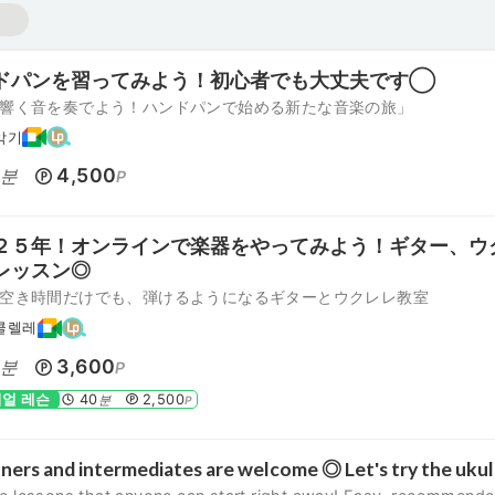
ドパンを習ってみよう！初心者でも大丈夫です◯
響く音を奏でよう！ハンドパンで始める新たな音楽の旅」
악기
0
4,500
분
P
２５年！オンラインで楽器をやってみよう！ギター、ウ
レッスン◎
空き時間だけでも、弾けるようになるギターとウクレレ教室
쿨렐레
0
3,600
분
P
얼 레슨
40
2,500
분
P
ners and intermediates are welcome ◎ Let's try the uku