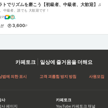
ラトでリズムを磨こう【初級者、中級者、大歓迎】♫
、中級者、誰でも 大歓迎です！
악기
5
3,600
분
P
|
카페토크
일상에 즐거움을 더해요
상법에 의한 표시
고객 괴롭힘 방지 방침
사원모집
강사
카페토크
강사 페이지
YouTube 카페토크 채널