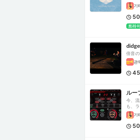
기
5
트라이
did
倍音の
관
4
ループ
今、流
も、ラ
기
5