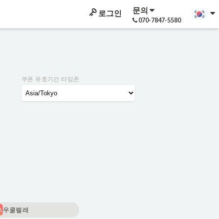
문의
로그인
070-7847-5580
쿠폰 유효기간 타임존
우쿨렐레