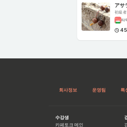
アサ
初級者
타
4
회사정보
운영팀
특
수강생
카페토크 메인