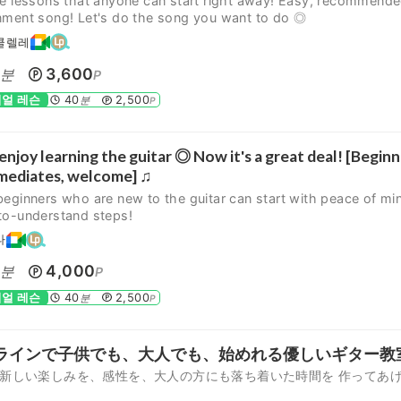
le lessons that anyone can start right away! Easy, recommend
nment song! Let's do the song you want to do ◎
쿨렐레
0
3,600
분
P
얼 레슨
40
2,500
분
P
 enjoy learning the guitar ◎ Now it's a great deal! [Beginn
mediates, welcome] ♫
eginners who are new to the guitar can start with peace of mi
to-understand steps!
타
0
4,000
분
P
얼 레슨
40
2,500
분
P
ラインで子供でも、大人でも、始めれる優しいギター教
新しい楽しみを、感性を、大人の方にも落ち着いた時間を 作ってあ