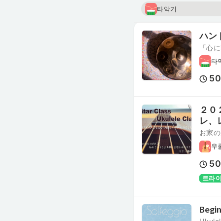
타악기
ハン
「心に
타
5
２０
レ、
お家の
우
5
트라이
Begin