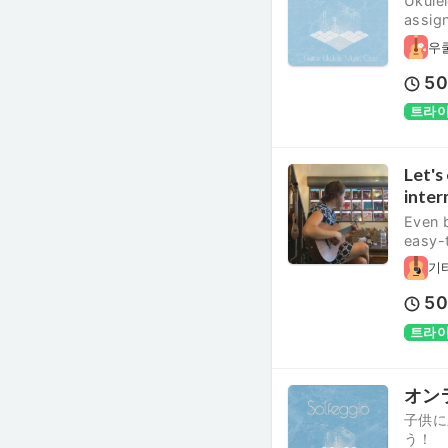
Ukule
assig
우
5
트라이
Let's
inter
Even b
easy-
기
5
트라이
オン
子供に
う！