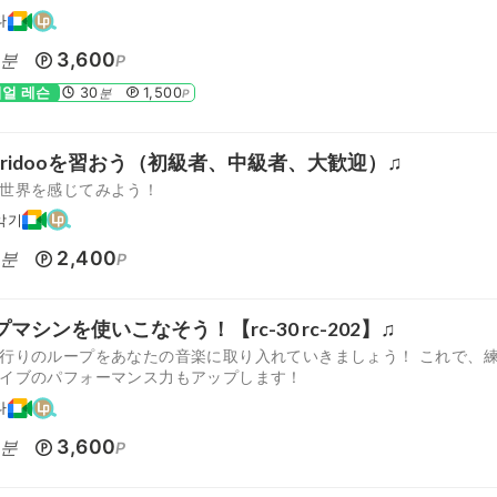
타
0
3,600
분
P
얼 레슨
30
1,500
분
P
geridooを習おう（初級者、中級者、大歓迎）♫
世界を感じてみよう！
악기
5
2,400
분
P
マシンを使いこなそう！【rc-30 rc-202】♫
行りのループをあなたの音楽に取り入れていきましょう！ これで、
イブのパフォーマンス力もアップします！
타
0
3,600
분
P