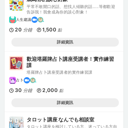
平常不敢開口的話、想找人傾聽的話.....等都歡迎
告訴我！我會成為你的談心對象！
人生建議
20
1,500
分鐘
點
詳細資訊
歡迎塔羅牌占卜講座受講者！實作練習
課
塔羅牌占卜講座受講者的實作練習課
占卜
30
2,000
分鐘
點
詳細資訊
タロット講座 なんでも相談室
タロット講座を検討している方、迷っている方向