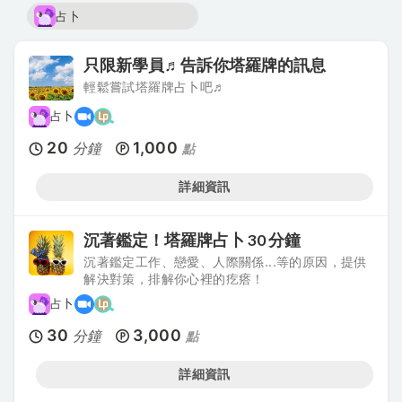
占卜
只限新學員♬告訴你塔羅牌的訊息
輕鬆嘗試塔羅牌占卜吧♬
占卜
20
1,000
分鐘
點
詳細資訊
沉著鑑定！塔羅牌占卜 30 分鐘
沉著鑑定工作、戀愛、人際關係...等的原因，提供
解決對策，排解你心裡的疙瘩！
占卜
30
3,000
分鐘
點
詳細資訊