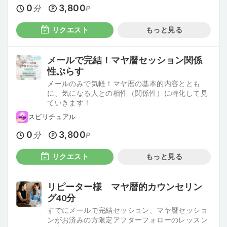
0
3,800
分
P
リクエスト
もっと見る
メールで完結！マヤ暦セッション関係
性ぷらす
メールのみで気軽！マヤ暦の基本的内容ととも
に、気になる人との相性（関係性）に特化して見
ていきます！
スピリチュアル
0
3,800
分
P
リクエスト
もっと見る
リピーター様 マヤ暦的カウンセリン
グ40分
すでにメールで完結セッション、マヤ暦セッショ
ンがお済みの方限定アフターフォローのレッスン