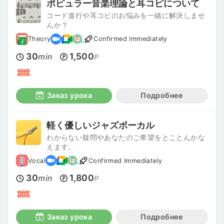
ポピュラー音楽理論と耳コピについて
コード進行や耳コピのお悩みを一緒に解決しませ
んか？
Theory
Confirmed Immediately
30
1,500
min
P
Заказ урока
Подробнее
軽く優しいジャズボーカル
わからない疑問やあなたのご希望をとことんかな
えます。
Vocal
Confirmed Immediately
30
1,800
min
P
Заказ урока
Подробнее