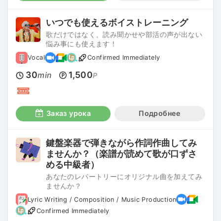
いつでも使えるボイストレーニング
歌だけではなく、読み聞かせや部活の声が出ない
悩み事にも使えます！
Vocal
Confirmed Immediately
30
1,500
min
P
Заказ урока
Подробнее
鍵盤楽器で弾きながら作詞作曲してみ
ませんか？（楽譜が読めて歌が口ずさ
める中級者）
あなたのレパートリーにオリジナル曲を加えてみ
ませんか？
Lyric Writing / Composition / Music Production
Confirmed Immediately