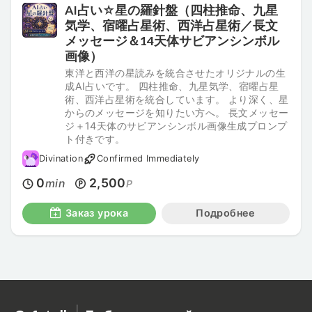
AI占い☆星の羅針盤（四柱推命、九星
気学、宿曜占星術、西洋占星術／長文
メッセージ＆14天体サビアンシンボル
画像）
東洋と西洋の星読みを統合させたオリジナルの生
成AI占いです。 四柱推命、九星気学、宿曜占星
術、西洋占星術を統合しています。 より深く、星
からのメッセージを知りたい方へ。 長文メッセー
ジ＋14天体のサビアンシンボル画像生成プロンプ
ト付きです。
Divination
Confirmed Immediately
0
2,500
min
P
Заказ урока
Подробнее