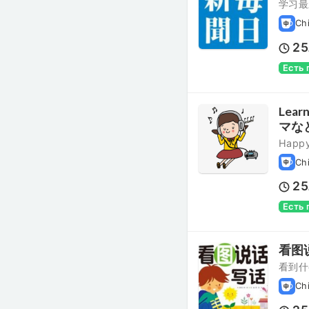
学习最
Ch
25
Есть
Lear
マな
Happy
Ch
25
Есть
看图
看到什
Ch