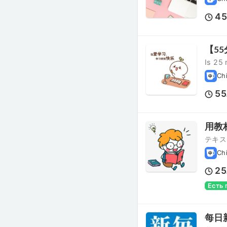
4
【55分
Is 25
Ch
55
用教材学
テキス
Ch
25
Есть
每日