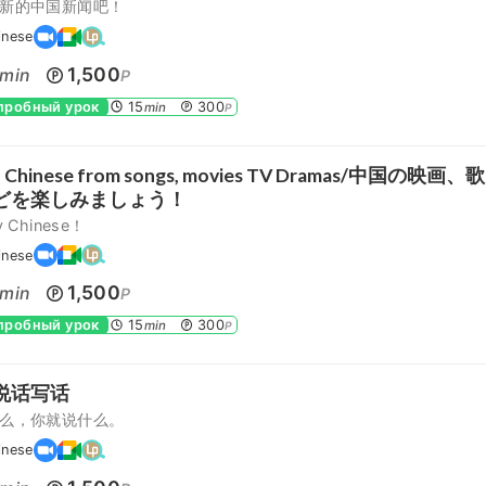
新的中国新闻吧！
inese
1,500
min
P
 пробный урок
15
300
min
P
n Chinese from songs, movies TV Dramas/中国の映
どを楽しみましょう！
 Chinese！
inese
1,500
min
P
 пробный урок
15
300
min
P
说话写话
么，你就说什么。
inese