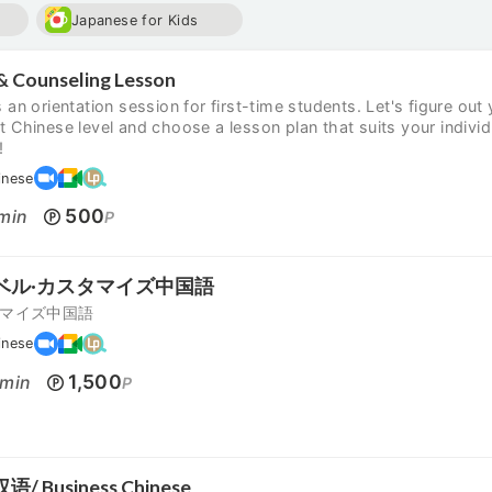
Japanese for Kids
 & Counseling Lesson
s an orientation session for first-time students. Let's figure out
t Chinese level and choose a lesson plan that suits your individ
!
inese
500
min
P
ベル·カスタマイズ中国語
マイズ中国語
inese
1,500
min
P
/ Business Chinese