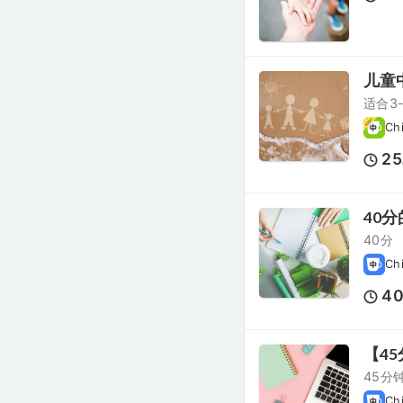
儿童中
适合3
Chi
25
40
40分
Ch
4
【45分
45分
Ch