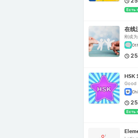
25
Есть
在线
刚成为
Ot
25
HSK 1
Good 
Ch
25
Есть
Ele