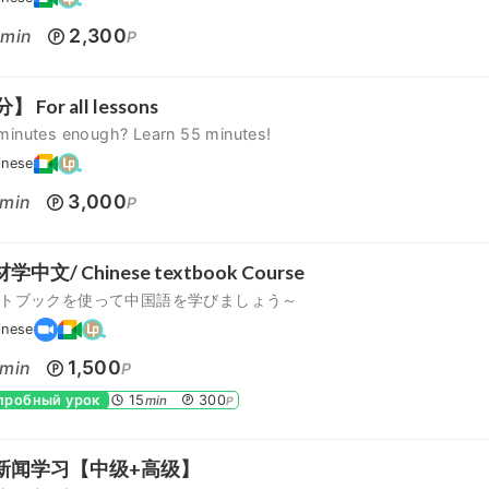
5
2,300
min
P
】 For all lessons
 minutes enough? Learn 55 minutes!
inese
3,000
min
P
中文/ Chinese textbook Course
トブックを使って中国語を学びましょう～
inese
1,500
min
P
 пробный урок
15
300
min
P
新闻学习【中级+高级】