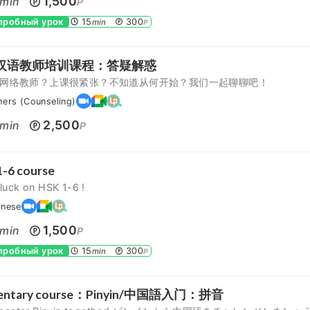
1,500
min
P
 пробный урок
15
300
min
P
汉语教师培训课程：答疑解惑
网络教师？上课很紧张？不知道从何开始？我们一起聊聊吧！
hers (Counseling)
2,500
min
P
-6 course
luck on HSK 1-6 !
inese
1,500
min
P
 пробный урок
15
300
min
P
mentary course：Pinyin/中国語入门：拼音