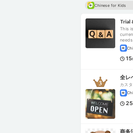
Chinese for Kids
Trial
This i
curren
needs
Ch
15
全レ
カスタ
Ch
25
商务汉语