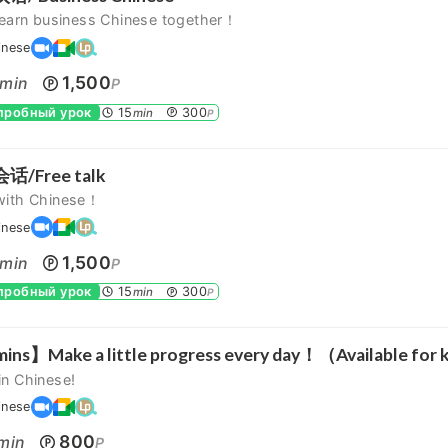
 learn business Chinese together！
inese
1,500
min
P
 пробный урок
15
300
min
P
/Free talk
with Chinese！
inese
1,500
min
P
 пробный урок
15
300
min
P
ns】Make a little progress every day！（Available for 
in Chinese!
inese
800
min
P