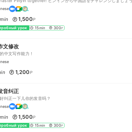
s master Pinyin together! ピンインから中国語をチャレンジしましょ
inese
1,500
min
P
 пробный урок
15
300
min
P
作文修改
的中文写作能力！
inese
1,200
in
P
发音纠正
好纠正一下儿你的发音吗？
inese
1,500
min
P
 пробный урок
15
300
min
P