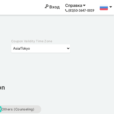
Справка
Вход
(81)50-3647-0019
Coupon Validity Time Zone
on
Others (Counseling)