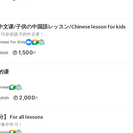
文课/子供の中国語レッスン/Chinese lesson for kids
-15岁的孩子的中文课！
nese for Kids
1,500
min
P
分的课
inese
0
2,000
min
P
】 For all lessons
钟集中学习！
inese