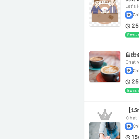
Let's
Ch
25
Есть
自由会话
Chat 
Ch
25
Есть
【15mi
Ｃhat 
Ch
15