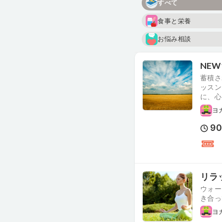
すべて
食事と栄養
お悩み相談
NE
蓄積さ
ッスン
に、心
ヨ
9
リラッ
ウォー
き合っ
ヨ