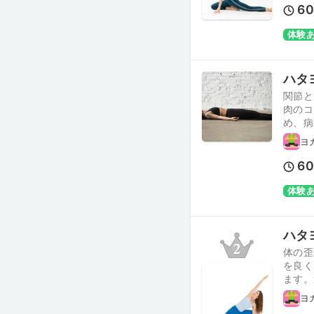
6
体験
ハタヨ
関節と
肉のコ
め、病
ヨ
6
体験
ハタヨ
体の歪
を良く
ます。
ヨ