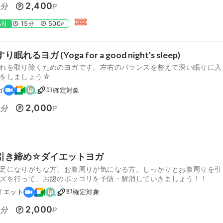
0
2,400
分
P
あり
15
500
分
P
眠れるヨガ (Yoga for a good night's sleep)
れを取り除くためのヨガです。左右のバランスを整えて深い眠りに入
をしましょう☆
ガ
即確定対象
0
2,000
分
P
引き締め☆ダイエットヨガ
足になりがちな方、お腹周りが気になる方。しっかりとお腹周りを引
ズを行って、お腹のポッコリを予防・解消していきましょう！！
イエット
即確定対象
0
2,000
分
P