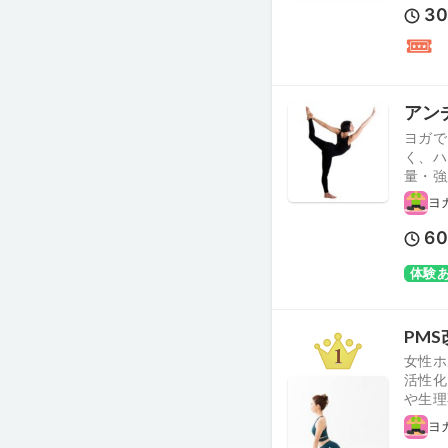
3
アンチ
ヨガで
く、ハ
量・
ヨ
6
体験
PM
女性ホ
活性化
や生理
ヨ