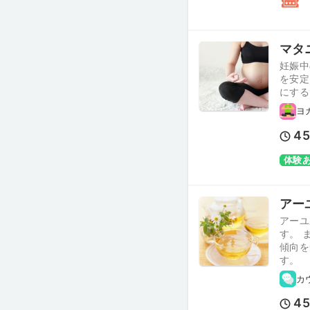
マタニ
妊娠中
を安定
にする
ヨ
4
体験
アー
アーユ
す。 
傾向を
す。
カ
4