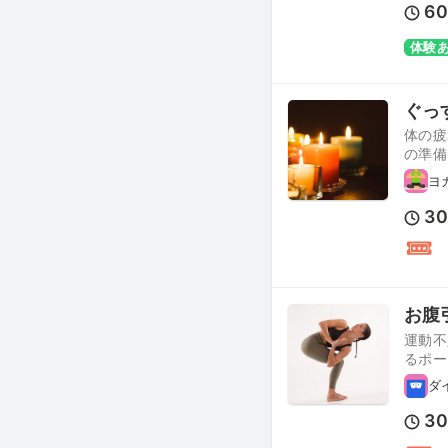
6
体験
ぐっすり
体の疲
の準備
ヨ
3
お腹
運動不
るポー
ダ
3