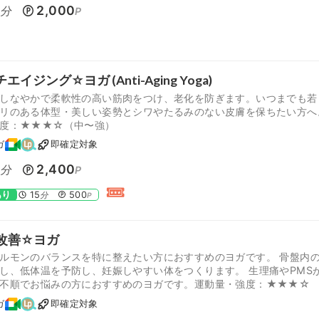
0
2,000
分
P
エイジング☆ヨガ (Anti-Aging Yoga)
しなやかで柔軟性の高い筋肉をつけ、老化を防ぎます。いつまでも若
リのある体型・美しい姿勢とシワやたるみのない皮膚を保ちたい方へ
強度：★★★☆（中〜強）
ガ
即確定対象
0
2,400
分
P
あり
15
500
分
P
S改善☆ヨガ
ルモンのバランスを特に整えたい方におすすめのヨガです。 骨盤内
し、低体温を予防し、妊娠しやすい体をつくります。 生理痛やPMS
不順でお悩みの方におすすめのヨガです。運動量・強度：★★★☆
ガ
即確定対象