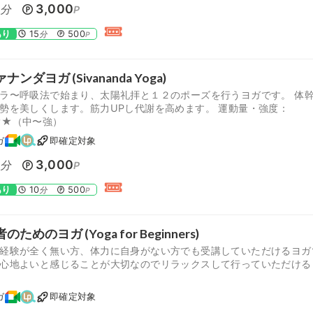
0
3,000
分
P
あり
15
500
分
P
ナンダヨガ (Sivananda Yoga)
ラ〜呼吸法で始まり、太陽礼拝と１２のポーズを行うヨガです。 体
勢を美しくします。筋力UPし代謝を高めます。 運動量・強度：
★★（中〜強）
ガ
即確定対象
0
3,000
分
P
あり
10
500
分
P
ためのヨガ (Yoga for Beginners)
経験が全く無い方、体力に自身がない方でも受講していただけるヨガ
心地よいと感じることが大切なのでリラックスして行っていただける
ガ
即確定対象