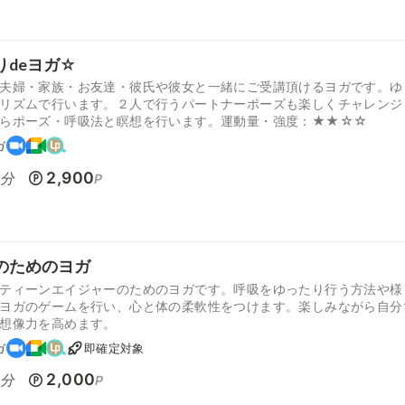
りdeヨガ☆
夫婦・家族・お友達・彼氏や彼女と一緒にご受講頂けるヨガです。ゆ
リズムで行います。２人で行うパートナーポーズも楽しくチャレンジ
らポーズ・呼吸法と瞑想を行います。運動量・強度：★★☆☆
ガ
0
2,900
分
P
のためのヨガ
ティーンエイジャーのためのヨガです。呼吸をゆったり行う方法や様
ヨガのゲームを行い、心と体の柔軟性をつけます。楽しみながら自分
想像力を高めます。
ガ
即確定対象
0
2,000
分
P