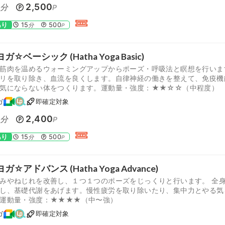
0
2,500
分
P
あり
15
500
分
P
ガ☆ベーシック (Hatha Yoga Basic)
筋肉を温めるウォーミングアップからポーズ・呼吸法と瞑想を行いま
リを取り除き、血流を良くします。自律神経の働きを整えて、免疫機
気にならない体をつくります。運動量・強度：★★☆☆（中程度）
ガ
即確定対象
0
2,400
分
P
あり
15
500
分
P
ガ☆アドバンス (Hatha Yoga Advance)
みやねじれを改善し、１つ１つのポーズをじっくりと行います。 全
し、基礎代謝をあげます。慢性疲労を取り除いたり、集中力とやる気
運動量・強度：★★★★（中〜強）
ガ
即確定対象