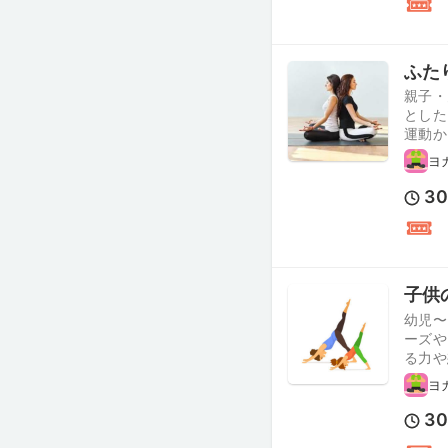
ふた
親子・
とした
運動か
ヨ
3
子供
幼児〜
ーズや
る力や
ヨ
3