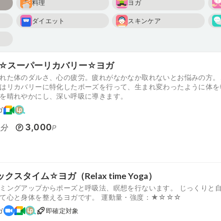
料理
ヨガ
ダイエット
スキンケア
W☆スーパーリカバリー☆ヨガ
れた体のダルさ、心の疲労。疲れがなかなか取れないとお悩みの方。
はリカバリーに特化したポーズを行って、生まれ変わったように体を
を晴れやかにし、深い呼吸に導きます。
ガ
0
3,000
分
P
クスタイム☆ヨガ（Relax time Yoga）
ミングアップからポーズと呼吸法、瞑想を行ないます。 じっくりと
て心と身体を整えるヨガです。 運動量・強度：★☆☆☆
ガ
即確定対象