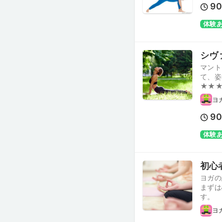
9
体験
シヴァ
マント
て、姿
★★
ヨ
9
体験
初心者の
ヨガの
まずは
す。
ヨ