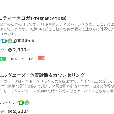
ティー☆ヨガ (Pregnancy Yoga)
の方のためのヨガです。 呼吸を整え、体のバランスを整えることに
させていきます。 妊娠中に起こる様々な体の変化に速やかに対応で
ヨガです。
ガ
即確定対象
5
2,300
分
P
あり
15
500
分
P
ユルヴェーダ・体質診断＆カウンセリング
ルヴェーダはインド・スリランカの伝統医学で、５千年以上の歴史が
まずは簡単な質問に答えて頂き、体質診断を行ないます。自分の体質
知り、心身のバランスが崩れた時の対処法などアドバイスをさせて頂
ウンセリング
5
2,500
分
P