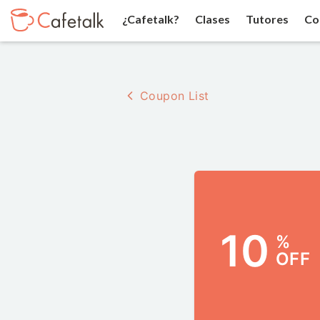
¿Cafetalk?
Clases
Tutores
Co
Coupon List
10
%
OFF