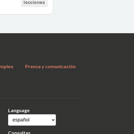
lecciones
a
mpleo
Prensa y comunicación
Language
Consultas