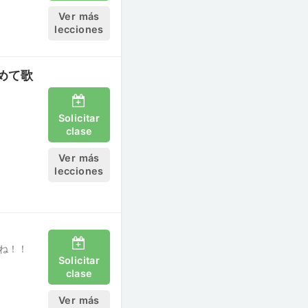
Ver más
lecciones
めて歌
Solicitar
clase
Ver más
lecciones
ね！！
Solicitar
clase
Ver más