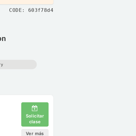
CODE: 603f78d4
on
ry
Solicitar
clase
Ver más