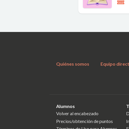
Quiénes somos
Equipo direc
Alumnos
T
Volver al encabezado
D
Precios/obtención de puntos
I
Términos de Uso para Alumnos
E