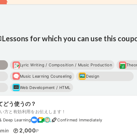
Lessons for which you can use this coup
Lyric Writing / Composition / Music Production
Theo
Music Learning Counseling
Design
Web Development / HTML
ってどう使うの？
使い方と有効利用をお伝えします！
 & Deep Learning
Confirmed Immediately
0
2,000
min
P