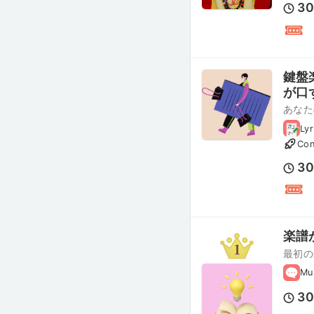
3
鍵盤
が口
あなた
Lyr
Con
3
楽譜
最初の
Mu
3