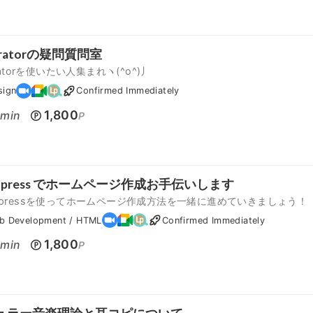
ustratorの疑問質問室
stratorを使いたい人集まれヽ(^o^)丿
sign
Confirmed Immediately
0
1,800
min
P
d press でホームページ作成お手伝いします
d pressを使ってホームページ作成方法を一緒に進めていきましょう！
b Development / HTML
Confirmed Immediately
0
1,800
min
P