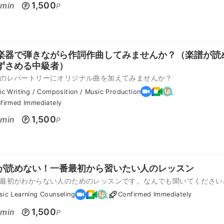
0
1,500
min
P
楽器で弾きながら作詞作曲してみませんか？（楽譜が読
ずさめる中級者）
のレパートリーにオリジナル曲を加えてみませんか？
ic Writing / Composition / Music Production
firmed Immediately
0
1,500
min
P
が読めない！一番最初から習いたい人のレッスン
最初がわからない人のためのレッスンです。なんでも聞いてください
sic Learning Counseling
Confirmed Immediately
0
1,500
min
P