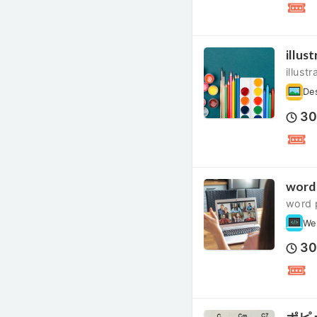
ill
illu
De
3
wor
wor
We
3