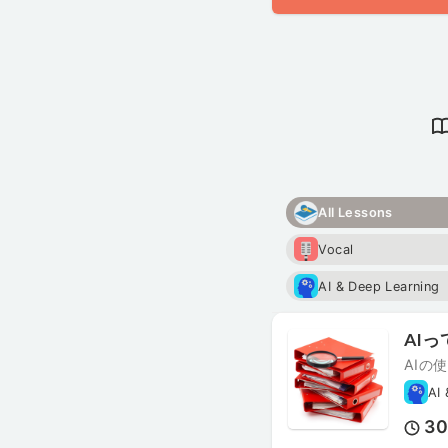
All Lessons
Vocal
AI & Deep Learning
AI
AIの
AI
3