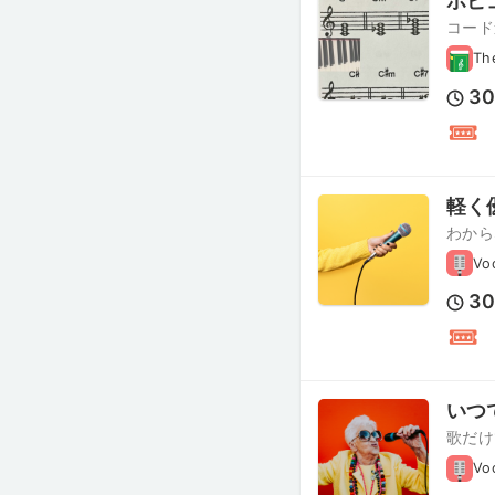
ポピ
コード
Th
3
軽く
わから
Vo
3
いつ
歌だけ
Vo