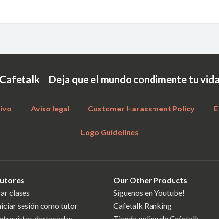
|
Cafetalk
Deja que el mundo condimente tu vid
tivo
Aviso legal
Customer Harassment Policy
E
Logo Guidelines
utores
Our Other Products
ar clases
Síguenos en Youtube!
niciar sesión como tutor
Cafetalk Ranking
ntrevistas destacadas
Tienda online de Cafetalk