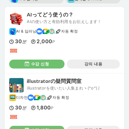
AIってどう使うの？
AIの使い方と有効利用をお伝えします！
AI & 딥러닝
자동 확정
30
2,000
분
P
수강 신청
강의 내용
illustratorの疑問質問室
illustratorを使いたい人集まれヽ(^o^)丿
디자인
자동 확정
30
1,800
분
P