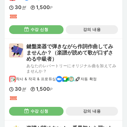
30
1,500
분
P
수강 신청
강의 내용
鍵盤楽器で弾きながら作詞作曲してみ
ませんか？（楽譜が読めて歌が口ずさ
める中級者）
あなたのレパートリーにオリジナル曲を加えてみ
ませんか？
작사 & 작곡 & 프로듀싱
자동 확정
30
1,500
분
P
수강 신청
강의 내용