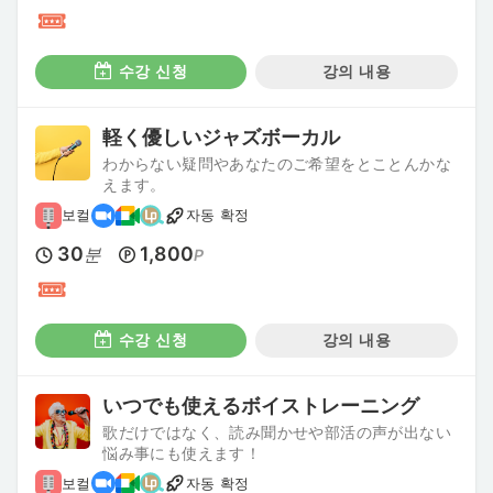
수강 신청
강의 내용
軽く優しいジャズボーカル
わからない疑問やあなたのご希望をとことんかな
えます。
보컬
자동 확정
30
1,800
분
P
수강 신청
강의 내용
いつでも使えるボイストレーニング
歌だけではなく、読み聞かせや部活の声が出ない
悩み事にも使えます！
보컬
자동 확정