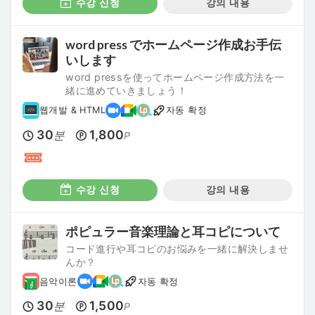
수강 신청
강의 내용
word press でホームページ作成お手伝
いします
word pressを使ってホームページ作成方法を一
緒に進めていきましょう！
웹개발 & HTML
자동 확정
30
1,800
분
P
수강 신청
강의 내용
ポピュラー音楽理論と耳コピについて
コード進行や耳コピのお悩みを一緒に解決しませ
んか？
음악이론
자동 확정
30
1,500
분
P