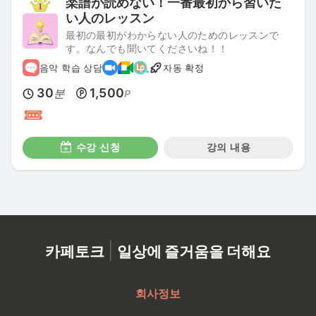
楽譜が読めない！一番最初から習いた
い人のレッスン
最初の最初がわからない人のためのレッスンで
す。なんでも聞いてくださいね！！
음악 학습 상담
자동 확정
30
1,500
분
P
수강 신청
강의 내용
|
카페토크
일상에 즐거움을 더해요
회사정보