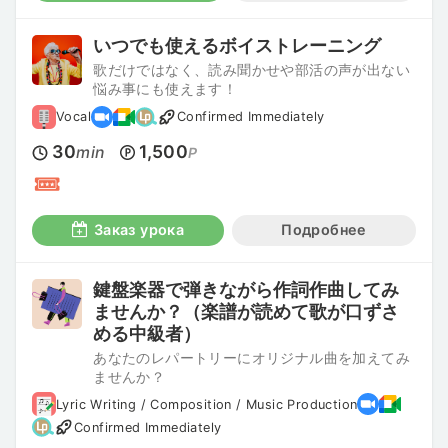
いつでも使えるボイストレーニング
歌だけではなく、読み聞かせや部活の声が出ない
悩み事にも使えます！
Vocal
Confirmed Immediately
30
1,500
min
P
Заказ урока
Подробнее
鍵盤楽器で弾きながら作詞作曲してみ
ませんか？（楽譜が読めて歌が口ずさ
める中級者）
あなたのレパートリーにオリジナル曲を加えてみ
ませんか？
Lyric Writing / Composition / Music Production
Confirmed Immediately