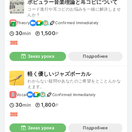
ポピュラー音楽理論と耳コピについて
コード進行や耳コピのお悩みを一緒に解決しませ
んか？
Theory
Confirmed Immediately
30
1,500
min
P
Заказ урока
Подробнее
軽く優しいジャズボーカル
わからない疑問やあなたのご希望をとことんかな
えます。
Vocal
Confirmed Immediately
30
1,800
min
P
Заказ урока
Подробнее