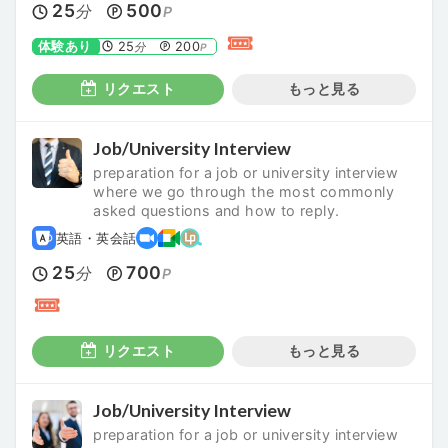
25
500
分
P
体験あり
25
200
分
P
リクエスト
もっと見る
Job/University Interview
preparation for a job or university interview
where we go through the most commonly
asked questions and how to reply.
英語・英会話
25
700
分
P
リクエスト
もっと見る
Job/University Interview
preparation for a job or university interview