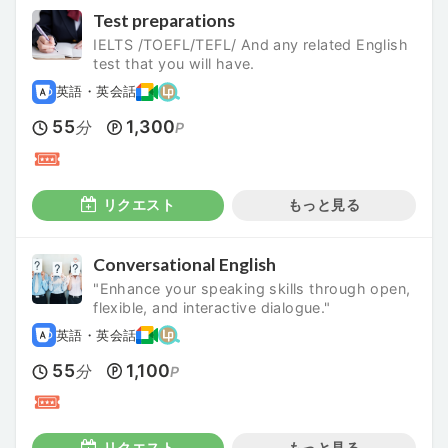
Test preparations
IELTS /TOEFL/TEFL/ And any related English
test that you will have.
英語・英会話
55
1,300
分
P
リクエスト
もっと見る
Conversational English
"Enhance your speaking skills through open,
flexible, and interactive dialogue."
英語・英会話
55
1,100
分
P
リクエスト
もっと見る