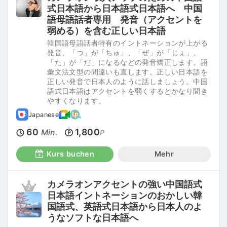
式日本語から日本語式日本語へ 中国
語母語話者専用 発音（アクセントを
弱める）を含む正しい日本語
韓国語母語話者特有のイントネーションが上がる
発音、「つ」が「ちゅ」、「ぜ」が「じぇ」、
「た」が「だ」になるなどの発音矯正します。語
彙文法文型の間違いも直します。正しい日本語を
正しい発音で日本人のように話しましょう。中国
語式日本語はアクセントを弱くするとかなり聞き
やすくなります。
Japanese
60
1,800
Min.
P
Kurs buchen
Mehr
カメラオンアクセントの強い中国語式
日本語イントネーションのおかしい韓
国語式、英語式日本語から日本人のよ
うなソフトな日本語へ