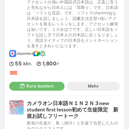
アクセントの強い中国語式日本語は、正直に言う
と失礼ながら日本人には「耳障り」です。日本語
は「ソフトな言語」です。ソフトでcharmingな
日本語を話しましょう。語彙文法文型+強いアク
セントを取るレッスンをします。アクセント練習
は短いです。１０分ほでです。正しい日本語をソ
フトな話し方で日本人の日本語に近くなりましょ
う。英語ネイティブの日本語もイントネーション
を直すときれいになります。
Japanese
55
1,800
Min.
P
Kurs buchen
Mehr
カメラオン日本語Ｎ１Ｎ２Ｎ３new
student first lesson初めて生徒限定 新
規お試しフリートーク
新規の生徒か、私（姉川）と生徒で合意した人の
みのリクエストです。