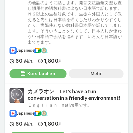
の会話のように話します。発音文法語彙文型も直
し慣用句俗語教科書に出ない日本語で話します。
Ｎ２以上の生徒対象です。生徒を外国人として教
えると先生は日本語を遅くしたりわかりやすくし
たり、実際使わない教科書日本語で話してしまし
ます。そういうことをなくして、日本人しか使わ
ない日本語で会話を進めます。いろんな日本語が
出てきます。
Japanese
60
1,800
Min.
P
Kurs buchen
Mehr
カメラオン Let's have a fun
conversation in a friendly environment!
Ｅｎｇｌｉｓｈ native用です。
Japanese
60
1,800
Min.
P