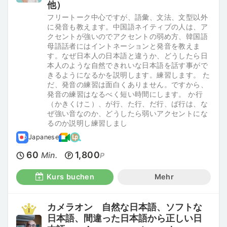
他）
フリートーク中心ですが、語彙、文法、文型以外
に発音も教えます。中国語ネイティブの人は、ア
クセントが強いのでアクセントの弱め方、韓国語
母語話者にはイントネーションと発音を教えま
す。なぜ日本人の日本語と違うか、どうしたら日
本人のような自然できれいな日本語を話す事がで
きるようになるかを説明します。練習します。 た
だ、発音の練習は面白くありません。ですから、
発音の練習はなるべく短い時間にします。 か行
（かきくけこ）、が行、た行、だ行、ば行は、な
ぜ強い音なのか、どうしたら弱いアクセントにな
るのか説明し練習しまし
Japanese
60
1,800
Min.
P
Kurs buchen
Mehr
カメラオン 自然な日本語、ソフトな
日本語、間違った日本語から正しい日