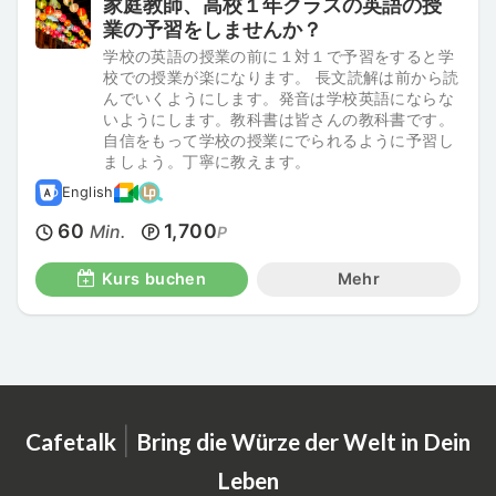
家庭教師、高校１年クラスの英語の授
業の予習をしませんか？
学校の英語の授業の前に１対１で予習をすると学
校での授業が楽になります。 長文読解は前から読
んでいくようにします。発音は学校英語にならな
いようにします。教科書は皆さんの教科書です。
自信をもって学校の授業にでられるように予習し
ましょう。丁寧に教えます。
English
60
1,700
Min.
P
Kurs buchen
Mehr
|
Cafetalk
Bring die Würze der Welt in Dein
Leben