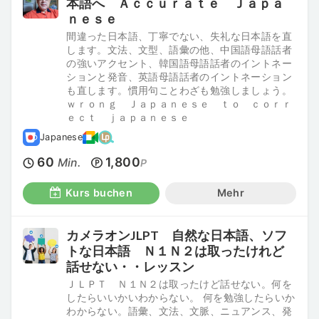
本語へ Ａｃｃｕｒａｔｅ Ｊａｐａ
ｎｅｓｅ
間違った日本語、丁寧でない、失礼な日本語を直
します。文法、文型、語彙の他、中国語母語話者
の強いアクセント、韓国語母語話者のイントネー
ションと発音、英語母語話者のイントネーション
も直します。慣用句ことわざも勉強しましょう。
ｗｒｏｎｇ Ｊａｐａｎｅｓｅ ｔｏ ｃｏｒｒ
ｅｃｔ ｊａｐａｎｅｓｅ
Japanese
60
1,800
Min.
P
Kurs buchen
Mehr
カメラオンJLPT 自然な日本語、ソフ
トな日本語 Ｎ１Ｎ２は取ったけれど
話せない・・レッスン
ＪＬＰＴ Ｎ１Ｎ２は取ったけど話せない。何を
したらいいかいわからない。 何を勉強したらいか
わからない。語彙、文法、文脈、ニュアンス、発