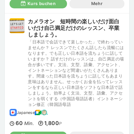
Kurs buchen
Mehr
カメラオン 短時間の楽しいだけ面白
いだけ自己満足だけのレッスン、卒業
しましょう。
「日本語で会話できて楽しかった」で終わってい
ませんか？ レッスンでたくさん話したら流暢には
なります。でも正しい日本語を流ちょうに話して
いますか？ 話すだけのレッスンは、自己満足の場
合が多いです。文法、文型、語彙、アクセント、
イントネーションなど間違いがたくさんありま
す。間違った日本語を流ちょうに話してもあまり
意味はありません。せっかくお金を払ってレッス
ンをするなら正しい日本語をソフトな日本語で話
しましょう。効率よく文法、文型、語彙、アクセ
ントを弱くする（中国語母語話者）イントネーシ
ョン修正（韓国語母語
Japanese
60
1,800
Min.
P