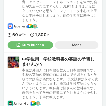
音（アクセント、イントネーション）を含めた会
話がスムーズにできない。JLPTＮ１Ｎ２が役に
立っていないと思う方、フリートーク中心で上手
な日本語を話しましょう。他の学習者に差をつけ
ましょう。
Japanese
60
1,800
Min.
P
Kurs buchen
Mehr
中学生用 学校教科書の英語の予習し
ませんか？
本職は外国人に日本語を教える日本語教師です。
学校の英語の授業の前に１対１で予習をすると学
校での授業が楽になります。 長文読解は前から読
んでいくようにします。発音は学校英語にならな
いようにします。教科書は皆さんの教科書です。
自信をもって学校の授業にでられるように予習し
ましょう。丁寧に教えます。
Junior High