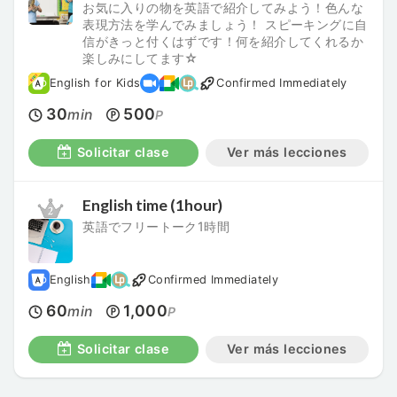
お気に入りの物を英語で紹介してみよう！色んな
表現方法を学んでみましょう！ スピーキングに自
信がきっと付くはずです！何を紹介してくれるか
楽しみにしてます☆
English for Kids
Confirmed Immediately
30
500
min
P
Solicitar clase
Ver más lecciones
English time (1hour)
英語でフリートーク1時間
English
Confirmed Immediately
60
1,000
min
P
Solicitar clase
Ver más lecciones