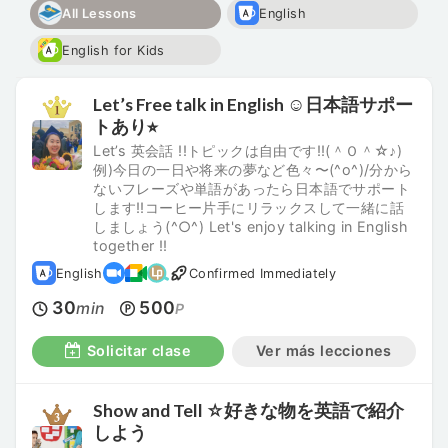
All Lessons
English
English for Kids
Let’s Free talk in English ☺︎日本語サポー
トあり⭐︎
Let’s 英会話 !!トピックは自由です!!(＾Ｏ＾☆♪)
例)今日の一日や将来の夢など色々〜(^o^)/分から
ないフレーズや単語があったら日本語でサポート
します‼︎コーヒー片手にリラックスして一緒に話
しましょう(^○^) Let's enjoy talking in English
together !!
English
Confirmed Immediately
30
500
min
P
Solicitar clase
Ver más lecciones
Show and Tell ☆好きな物を英語で紹介
しよう