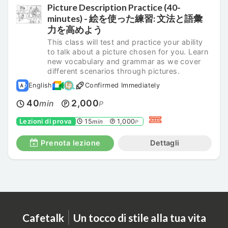
Picture Description Practice (40-
minutes) - 絵を使った練習: 文法と語彙
力を高めよう
This class will test and practice your ability
to talk about a picture chosen for you. Learn
new vocabulary and grammar as we cover
different scenarios through pictures.
English
Confirmed Immediately
40
2,000
min
P
Lezioni di prova
15
1,000
min
P
Prenota lezione
Dettagli
|
Cafetalk
Un tocco di stile alla tua vita