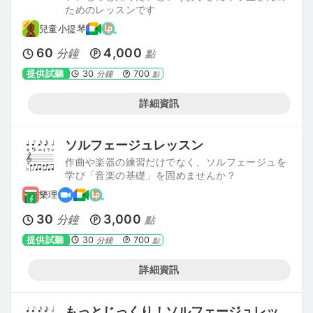
ためのレッスンです
兒童小提琴
60
4,000
分鐘
點
提供試聽
30
700
分鐘
點
詳細資訊
ソルフェージュレッスン
作曲や楽器の練習だけでなく、ソルフェージュを
学び「音楽の基礎」を固めませんか？
樂理
30
3,000
分鐘
點
提供試聽
30
700
分鐘
點
詳細資訊
もっとじっくり！ソルフェージュレッ