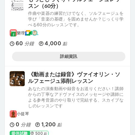
スン（60分）
作曲や楽器の練習だけでなく、ソルフェージュを
学び「音楽の基礎」を固めませんか？じっくり学
べる60分のレッスンです。
樂理
60
4,000
分鐘
點
詳細資訊
《動画または録音》ヴァイオリン・ソ
ルフェージュ添削レッスン
あなたの演奏動画や録音をお送りください！講師
からの丁寧なアドヴァイスのメッセージや講師に
よる参考音源のやり取りで完結する、スカイプな
しのレッスンです
小提琴
0
1,200
分鐘
點
提供試聽
500
點