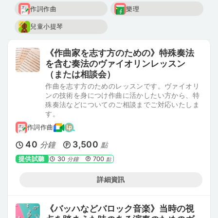
作詞作曲
樂理
兒童小提琴
《作曲家を志す方のための》特殊奏法
を含む奏法のヴァイオリンレッスン
（または相談会）
作曲を志す方のためのレッスンです。ヴァイオリ
ンの技術を身につけ作曲に活かしたい方から、特
殊奏法などについてのご相談までご対応いたしま
す。
作詞作曲
40
3,500
分鐘
點
提供試聽
30
700
分鐘
點
詳細資訊
《バッハなどバロック音楽》当時の視