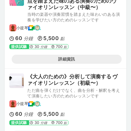
点を踏まえた味のある演奏のためのヴ
ァイオリンレッスン（中級〜）
当時の楽器や演奏習慣を踏まえた味わいのある演
奏を学びたい方のためのレッスンです
小提琴
60
5,500
分鐘
點
提供試聽
30
700
分鐘
點
詳細資訊
《大人のための》分析して演奏する ヴ
ァイオリンレッスン（初級〜）
ただ曲を弾くだけでなく、曲を分析・解釈を考え
て演奏したい方のためのレッスンです
小提琴
60
5,500
分鐘
點
提供試聽
30
700
分鐘
點