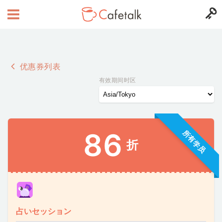
优惠券列表
有效期间时区
86
所有学员
折
占いセッション