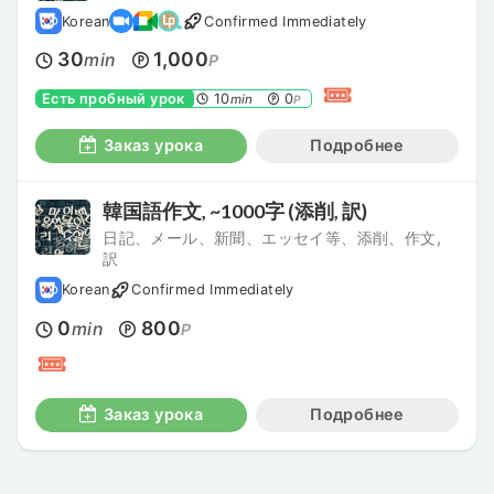
Korean
Confirmed Immediately
30
1,000
min
P
Есть пробный урок
10
0
min
P
Заказ урока
Подробнее
韓国語作文, ~1000字 (添削, 訳)
日記、メール、新聞、エッセイ等、添削、作文,
訳
Korean
Confirmed Immediately
0
800
min
P
Заказ урока
Подробнее