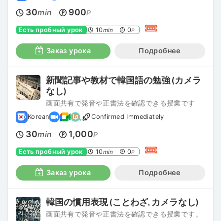
30
900
min
P
Есть пробный урок
10
0
min
P
Заказ урока
Подробнее
新聞記事や教材で韓国語の勉強 (カメラ
なし)
画面共有で発音や正書法を確認できる授業です
Korean
Confirmed Immediately
30
1,000
min
P
Есть пробный урок
10
0
min
P
Заказ урока
Подробнее
韓国の慣用表現 (ことわざ, カメラなし)
画面共有で発音や正書法を確認できる授業です。