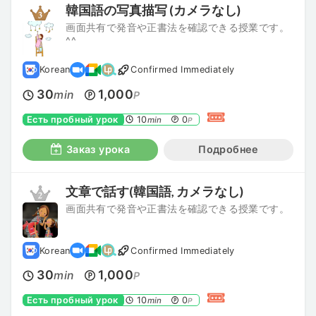
韓国語の写真描写 (カメラなし)
画面共有で発音や正書法を確認できる授業です。
^^
Korean
Confirmed Immediately
30
1,000
min
P
Есть пробный урок
10
0
min
P
Заказ урока
Подробнее
文章で話す(韓国語, カメラなし)
画面共有で発音や正書法を確認できる授業です。
Korean
Confirmed Immediately
30
1,000
min
P
Есть пробный урок
10
0
min
P