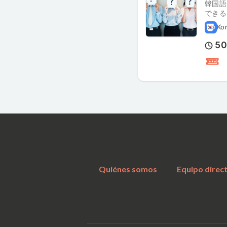
韓国語
できる
Ko
5
Quiénes somos
Equipo direc