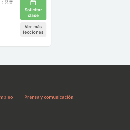
しく発音
Solicitar
clase
Ver más
lecciones
a
mpleo
Prensa y comunicación