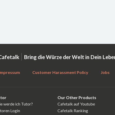
|
Cafetalk
Bring die Würze der Welt in Dein Lebe
Impressum
Customer Harassment Policy
Jobs
tor
Our Other Products
e werde ich Tutor?
Cafetalk auf Youtube
toren Login
Cafetalk Ranking