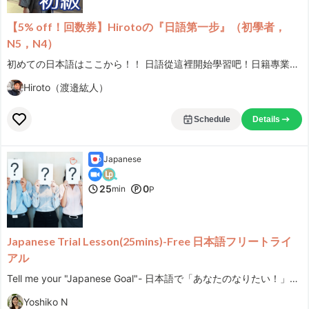
【5% off！回数券】Hirotoの『日語第一步』（初學者，
N5，N4）
初めての日本語はここから！！ 日語從這裡開始學習吧！日籍專業老師！會用國語解說！
Hiroto（渡邉紘人）
Schedule
Details
Japanese
25
0
min
P
Japanese Trial Lesson(25mins)-Free 日本語フリートライ
アル
Tell me your "Japanese Goal"- 日本語で「あなたのなりたい！」を教えてください。 Let's clarify your needs and create a personalized learning plan together.
Yoshiko N