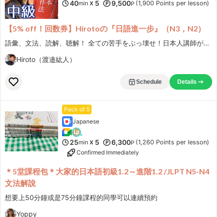
40
5
9,500
min
(1,900 Points per lesson)
X
P
【5% off！回数券】Hirotoの『日語進一步』（N3，N2）
語彙、文法、読解、聴解！ 全ての苦手をぶっ壊せ！日本人講師が解説します！
Hiroto（渡邉紘人）
Schedule
Details
Pack of 5
Japanese
25
5
6,300
min
(1,260 Points per lesson)
X
P
Confirmed Immediately
＊5堂課程包＊大家的日本語初級1.2～進階1.2 /JLPT N5-N4
文法解說
想要上50分鐘或是75分鐘課程的同學可以連續預約
Yoppy