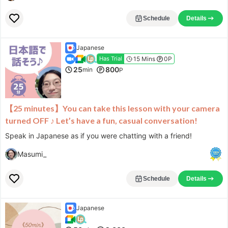
Schedule
Details
Japanese
15 Mins
0P
Has Trial
25
800
min
P
【25 minutes】You can take this lesson with your camera
turned OFF ♪ Let’s have a fun, casual conversation!
Speak in Japanese as if you were chatting with a friend!
Masumi_
Schedule
Details
Japanese