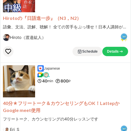
Hirotoの『日語進一步』（N3，N2）
語彙、文法、読解、聴解！ 全ての苦手をぶっ壊せ！日本人講師が解説します！
Hiroto（渡邉紘人）
Schedule
Details
Japanese
40
800
min
P
40分★フリートーク＆カウンセリングもOK！Lattepか
Google meet使用
フリートーク、カウンセリングの40分レッスンです
Eri_S