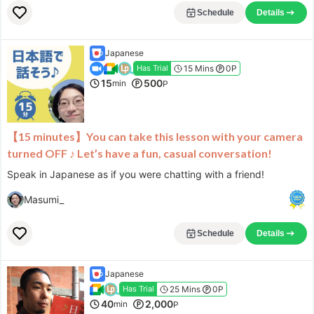
Schedule
Details
Japanese
15 Mins
0P
Has Trial
15
500
min
P
【15 minutes】You can take this lesson with your camera
turned OFF ♪ Let’s have a fun, casual conversation!
Speak in Japanese as if you were chatting with a friend!
Masumi_
Schedule
Details
Japanese
25 Mins
0P
Has Trial
40
2,000
min
P