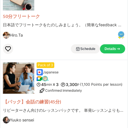
50分フリートーク
日本語でフリートークをたのしみましょう。（簡単なfeedback もします）
Hiro.Ta
Schedule
Details
Pack of 3
Japanese
45
3
3,300
min
(1,100 Points per lesson)
X
P
Confirmed Immediately
【パック】会話の練習(45分)
リピーターさん向けのレッスンパックです。 単発レッスンよりも少しだけお得です。
Yuuko sensei