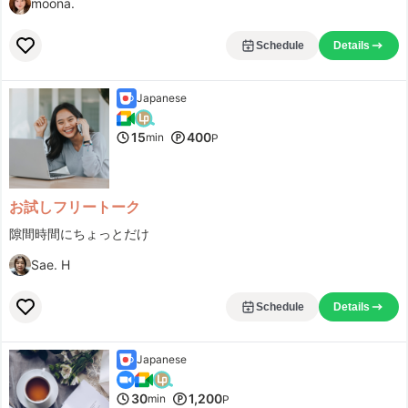
moona.
Merci de m’accompagner dans mon apprentissage du français !
See more
Schedule
Details
Emir_
Japanese
***
15
400
min
P
いつも中学生の息子のレッスンでお世話になっています。 最初は、明るく陽気なアメリカ人の先生という印象でした。しかし実際には、単なる英会話レッスンにとどまらず、学校の宿題やアカデミックな内容まで幅広くサポートしてくださる、とても頼りになる先生です。 また、中学生の息子の性格やその日の様子をよく見ながらレッスンを進めてくださり、無理に話させるのではなく、自然に会話や学習への意欲を引き出してくださいます。宿題のサポートも、ただ答えを教えるのではなく、本人が考えながら理解できるよう丁寧に導いてくださるので、学習面でも大変助かっています。勉強や英語が嫌にならないよう工夫してくださるので、息子も毎回前向きな気持ちでレッスンを受けています。 このような素晴らしい先生に出会えたことを親子ともども感謝しています。これからも引き続きよろしくお願いいたします。
See more
Miklos
お試しフリートーク
***oshi34
隙間時間にちょっとだけ
Sae. H
話題のニュースについて学ぶことができます。中級以上の学習者にお勧めです。
See more
Hyejin.J
Schedule
Details
***umi1211
Japanese
先生とは毎回楽しくお話させていただいてます。
See more
30
1,200
min
P