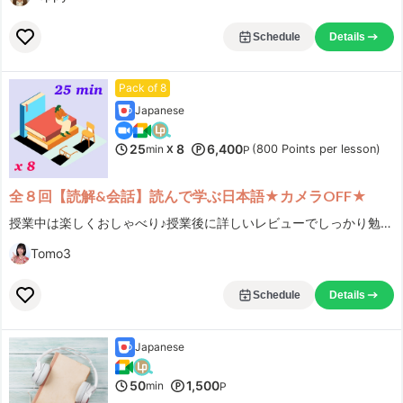
Schedule
Details
Pack of 8
Japanese
25
8
6,400
min
(800 Points per lesson)
X
P
全８回【読解&会話】読んで学ぶ日本語★カメラOFF★
授業中は楽しくおしゃべり♪授業後に詳しいレビューでしっかり勉強！ 本当に細かいチェックと詳しいレビューが人気です。＾＾
Tomo3
Schedule
Details
Japanese
50
1,500
min
P