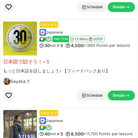
Schedule
Details
Pack of 5
Japanese
15 Mins
300P
Has Trial
30
5
4,500
min
(900 Points per lesson)
X
P
日本語で話そう！×５
もっと日本語を話しましょう♪ 【フィードバックあり】
Sayaka.Y
Schedule
Details
Pack of 5
Japanese
40
5
8,500
min
(1,700 Points per lesson)
X
P