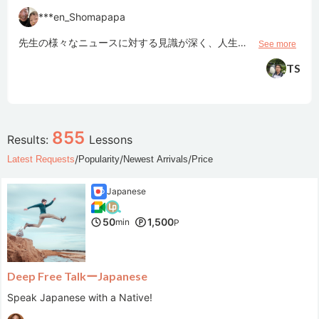
***en_Shomapapa
先生の様々なニュースに対する見識が深く、人生経験も豊富でニュースの文章聞き取り、発音練習、語彙の確認と韓国の日常が良く分かり感謝してます。いつかは先生の討論の授業に進み、日本文化との違いを話せるようにフリートークのレベルを上げて挑戦したいです。
See more
TS
***colino
855
Results:
Lessons
ありがとうございました。
See more
/
/
/
Latest Requests
Popularity
Newest Arrivals
Price
カフェトーク公式
Japanese
***kko
50
1,500
min
P
小学生が英検を受験するにあたり、苦手なライティングの指導をお願いしました。こちらの意向を汲んだ上で、子供が飽きないよう、たくさんの質問を投げかけ、終始笑顔で、にこやかに話を聞いてくださいます。拙い英語でも、先生がしっかり受けとめてくださり、子供も話しやすい雰囲気を作ってくださるので、リピート受講しています。
See more
Kayla T
Deep Free TalkーJapanese
Speak Japanese with a Native!
***bon