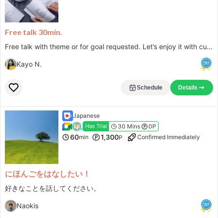
Eilla
Free talk 30min.
***a.hide
Free talk with theme or for goal requested. Let’s enjoy it with cup of drink♪
内容はすごく私に合わせてくださり話が面白いのでであっという間に時間が過ぎてしまいました。元気をいただき、前向きに考えることができています。ありがとうございます。
See more
Kayo N.
Chiseko
Schedule
Details
***e.acchan
Japanese
cafetalkで韓国語のレッスンを始めてから、ずっと先生にお世話になっています。 なかなか上達しない私ですが、根気よく指導してくださりありがたいです。 今回のこのプランは先生におすすめしていただきました。 月4回のレッスンを固定予約できるのでありがたいです。 今後ともよろしくお願いします。
See more
30 Mins
0P
Has Trial
60
1,300
min
Confirmed Immediately
P
Minji
***iomac
にほんごをはなしたい！
好きなことを話してください。
いつも私のレベルやペースに合わせて優しく指導してくださいます。 また、韓国語学習者の気持ちもよく理解してくださって適切なアドバイスをいただけるので楽しく授業を受けさせていただいています。 これからもよろしくお願いします。
See more
Naokis
Ayaka.