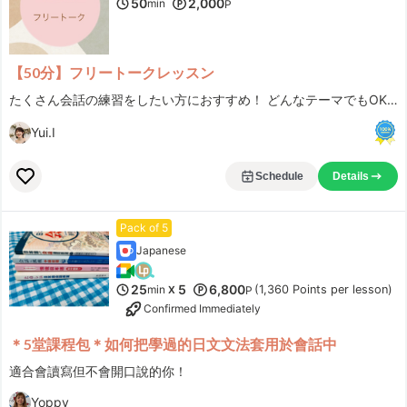
50
2,000
min
P
【50分】フリートークレッスン
たくさん会話の練習をしたい方におすすめ！ どんなテーマでもOKなので、楽しくお話ししましょう！
Yui.I
Schedule
Details
Pack of 5
Japanese
25
5
6,800
min
(1,360 Points per lesson)
X
P
Confirmed Immediately
＊5堂課程包＊如何把學過的日文文法套用於會話中
適合會讀寫但不會開口說的你！
Yoppy