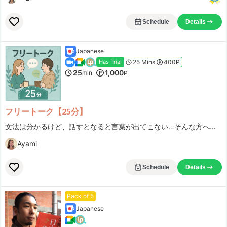
Schedule
Details
Japanese
25 Mins
400P
Has Trial
25
1,000
min
P
フリートーク【25分】
文法は分かるけど、話すとなると言葉が出てこない…そんな方へ。自由な会話を通して、実際に"使える日本語"を鍛えましょう！
Ayami
Schedule
Details
Pack of 5
Japanese