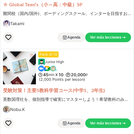
☆ Global Teen’s（小～高：中級）SP
難関校（国内/国外)、ボーディングスクール、インターを目指すお子さん/帰国後の英語保持学習向けアカデミックコースです。まずはメールでご相談ください。※ 事前メールなしでのご予約はお受けしておりませんのでご了承ください。（試験対策のみのコースではございません）
Takami
Agenda
Ver más lecciones
Pack of 10
Junior High
45
10
20,000
min
X
P
(2,000 Points per lesson)
受験対策！主要5教科学習コース(中学1、2年生)
英数国理社を、個別指導で確実にマスターしよう！希望教科のみへの変更も大歓迎。
Nobu.K
Agenda
Ver más lecciones