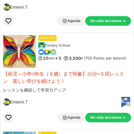
身体がどんどんほぐれて気持ちよかったです。 またレッスンを受講したいです！
Ver más lecciones
Emiemi.T
manami.n
Agenda
Ver más lecciones
***
Pack of 5
勉強方法について相談すると、とても親身になって考えて下さり、レッスンに取り入れて下さいました。ありがとうございます。これからもよろしくお願いします。
Primary School
Ver más lecciones
mogumogu
25
5
3,500
min
(700 Points per lesson)
X
P
【幼児～小学3年生（９歳）まで対象】25分×５回レッス
***yjp
ン 楽しい学びを続けよう！
I have been taking Tim’s lessons several times a week since February. His classes are high-energy, efficient, well-structured, and highly interactive. He prepares customized materials based on my interests and learning goals, and he explains natural English expressions very clearly. What I appreciate most is that his lessons are not only useful, but also humorous and intellectually stimulating. He is encouraging, patient, and very good at helping students express complex ideas more naturally in English.
Ver más lecciones
レッスンを継続して学習力アップ
Tim Certified English Coach
Emiemi.T
***an
Agenda
Ver más lecciones
15分のレッスンは毎回あっという間ですが、その中でも必ず新しい学びがあります。共有してもらえるGoogle Docのおかげで復習もしやすく、ニュアンスの違いも分かりやすく教えてもらえます。うまく説明できない時は日本語で「こういう感じ」と説明しても意図を理解してもらえるので安心感もあり、毎回カジュアルな会話をしながらとても楽しく学べています。
Ver más lecciones