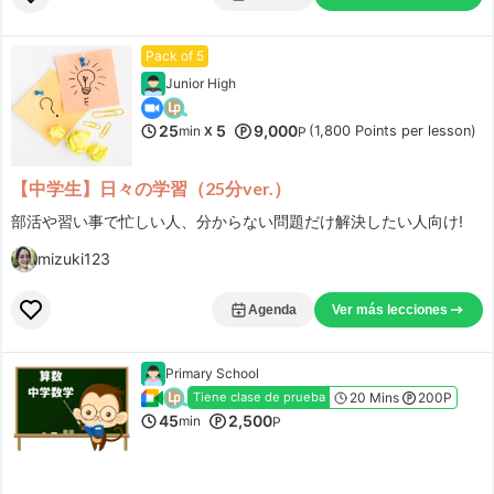
Pack of 5
Junior High
25
5
9,000
min
(1,800 Points per lesson)
X
P
【中学生】日々の学習（25分ver.）
部活や習い事で忙しい人、分からない問題だけ解決したい人向け!
mizuki123
Agenda
Ver más lecciones
Primary School
20 Mins
200P
Tiene clase de prueba
45
2,500
min
P