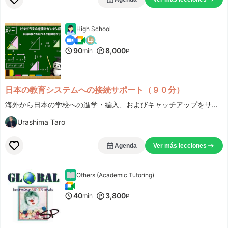
High School
90
8,000
min
P
日本の教育システムへの接続サポート（９０分）
海外から日本の学校への進学・編入、およびキャッチアップをサポートします
Urashima Taro
Agenda
Ver más lecciones
Others (Academic Tutoring)
40
3,800
min
P