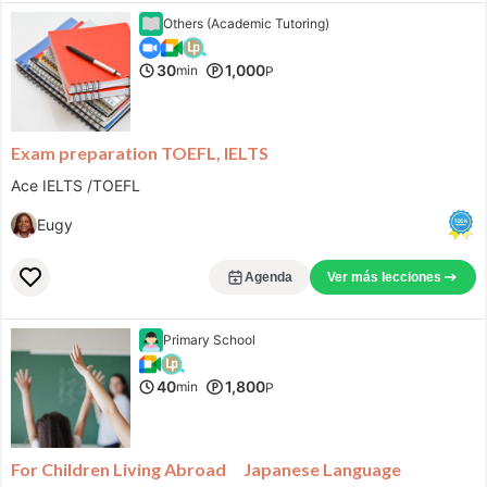
Others (Academic Tutoring)
30
1,000
min
P
Exam preparation TOEFL, IELTS
Ace IELTS /TOEFL
Eugy
Agenda
Ver más lecciones
Primary School
40
1,800
min
P
For Children Living Abroad Japanese Language