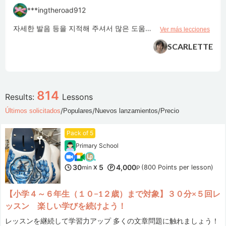
***ingtheroad912
자세한 발음 등을 지적해 주셔서 많은 도움이 되었습니다!!
Ver más lecciones
SCARLETTE
***a2021
814
Results:
Lessons
今、使える教材にのってない言葉を教えてもらえるので 知らなかった単語が増えてたのしいです。
Ver más lecciones
/
/
/
Últimos solicitados
Populares
Nuevos lanzamientos
Precio
HIROMI.CH
Pack of 5
Primary School
***ui
MiKi先生授課時會耐心引導我勇敢開口說，且給予適時適當的回饋
30
5
4,000
Ver más lecciones
min
(800 Points per lesson)
X
P
Miki. Kw
【小学４～６年生（１０−1２歳）まで対象】３０分×５回レ
ッスン 楽しい学びを続けよう！
***
レッスンを継続して学習力アップ 多くの文章問題に触れましょう！