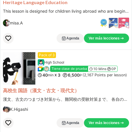
Heritage Language Education
This lesson is designed for children living abroad who are beginning to develop an interest in the Japanese language, but have few opportunities to actually use it and are struggling to grow their language skills. Children living in Japan are also welcome
misa.A
Agenda
Ver más lecciones
Pack of 3
High School
10 Mins
0P
Tiene clase de prueba
40
3
6,500
min
(2,167 Points per lesson)
X
P
高校生 国語（漢文・古文・現代文）
漢文、古文のつまづき対策から、難関校の受験対策まで、 各自の状況と目的に合わせたオーダーメードの授業です。
K.Higashi
Agenda
Ver más lecciones