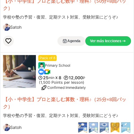
【小・中学生】プロと楽しむ数学・理科♪（50分×8回パッ
ク）
学校や塾の予習・復習、定期テスト対策、受験対策にどうぞ♪
Satoh
Agenda
Ver más lecciones
Pack of 8
Primary School
25
8
12,000
min
X
P
(1,500 Points per lesson)
Confirmed Immediately
【小・中学生】プロと楽しむ算数・理科♪（25分×8回パッ
ク）
学校や塾の予習・復習、定期テスト対策、受験対策にどうぞ♪
Satoh