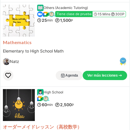
Others (Academic Tutoring)
15 Mins
300P
Tiene clase de prueba
25
1,500
min
P
Mathematics
Elementary to High School Math
Natz
Agenda
Ver más lecciones
High School
60
2,500
min
P
オーダーメイドレッスン（高校数学）