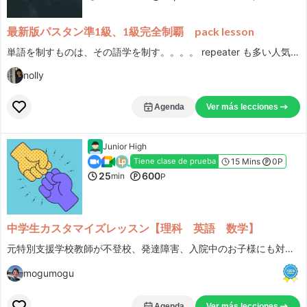
最新版パスタン準1級、1級完全制覇 pack lesson
単語を制すものは、その語学を制す。。。。 repeater も多い人気lesson❣️単語が覚えられなくて悪戦苦闘されてる方、ぜひ得点源に変えていきましょう！！
nolly
Agenda
Ver más lecciones
Junior High
15 Mins
0P
Tiene clase de prueba
25
600
min
P
中学生カスタマイズレッスン【理科 英語 数学】
元特別支援学校教師が不登校、発達障害、入院中のお子様にも対応します。 短時間で集中学習！
mogumogu
Agenda
Ver más lecciones