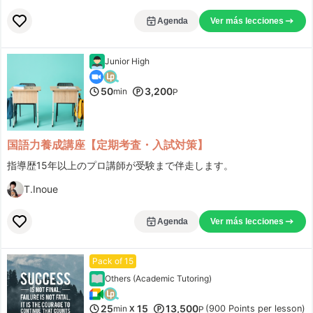
Agenda
Ver más lecciones
Junior High
50
3,200
min
P
国語力養成講座【定期考査・入試対策】
指導歴15年以上のプロ講師が受験まで伴走します。
T.Inoue
Agenda
Ver más lecciones
Pack of 15
Others (Academic Tutoring)
25
15
13,500
min
(900 Points per lesson)
X
P