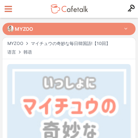
MYZOO
MYZOO
MYZOO
マイチュウの奇妙な毎日韓国語!【10回】
语言
韩语
来自
住在
12764
689
可授课时间段
周一
00:00
–
01:00
周一
09:00
–
19:00
周一
20:00
–
周二
00:00
周二
09:00
–
13:00
周二
14:00
–
19:30
周二
22:00
–
周三
01:00
周三
09:00
–
周四
01:00