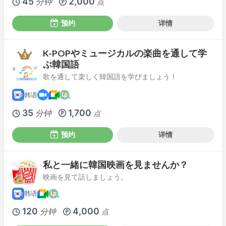
45
2,000
分钟
点
预约
详情
K-POPやミュージカルの楽曲を通して学
ぶ韓国語
歌を通して楽しく韓国語を学びましょう！
韩语
35
1,700
分钟
点
预约
详情
私と一緒に韓国映画を見ませんか？
映画を見て話しましょう。
韩语
120
4,000
分钟
点