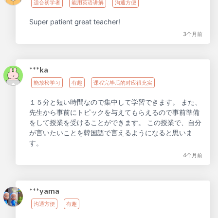
适合初学者
能用英语讲解
沟通方便
Super patient great teacher!
3个月前
***ka
能放松学习
有趣
课程完毕后的对应很充实
１５分と短い時間なので集中して学習できます。 また、
先生から事前にトピックを与えてもらえるので事前準備
をして授業を受けることができます。 この授業で、自分
が言いたいことを韓国語で言えるようになると思いま
す。
4个月前
***yama
沟通方便
有趣