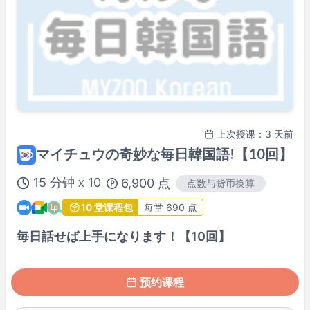
周四
09:00
–
12:00
周四
14:00
–
18:30
周四
19:30
–
周五
01:00
周五
11:00
–
19:00
周五
20:00
–
周六
01:00
周六
10:00
–
周日
01:00
周日
11:00
–
17:00
周日
18:00
–
23:30
上次授课：3 天前
可能有其他时间段，请于预约时确认。
マイチュウの奇妙な毎日韓国語!【10回】
※ 以上为
Asia/Tokyo
时间。
15
分钟
10
6,900
点
点数与货币换算
X
讲师档案
10 堂课程包
每堂 690 点
毎日話せば上手になります！【10回】
预约课程