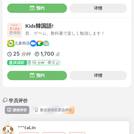
预约
详情
Kids韓国語!
歌、ゲーム、教科書で楽しく勉強します！
儿童韩语
25
1,700
分钟
点
提供试听
10
0
分钟
点
预约
详情
学员评价
课程评价
最佳课程奖票选评价
***taLin