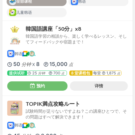
全部课程
韩语
儿童韩语
韓国語講座「50分」x8
韓国語学習の相談から、楽しく学べるレッスン、そし
てフィードバックや宿題まで！
韩语
50
8
15,000
分钟
点
X
提供试听
25
700
8 堂课程包
每堂
1,875
分钟
点
点
预约
详情
TOPIK満点攻略ルート
試験時間が足りないですよね？この講座ひとつで、そ
の問題はすべて解決できます！
韩语