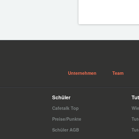
Unternehmen
Team
Schüler
Tut
Cafetalk Top
Wie
Preise/Punkte
Tut
Schüler AGB
Tut