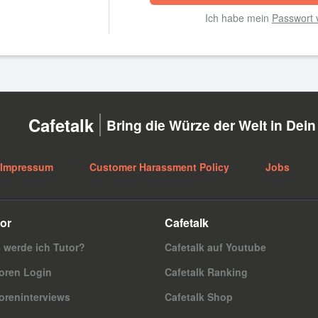
Ich habe mein
Passwort 
Cafetalk
Bring die Würze der Welt in Dei
Impressum
Customer Harassment Policy
Jobs
or
Cafetalk
 werde ich Tutor?
Cafetalk auf Youtube
oren Login
Cafetalk Ranking
oreninterviews
Cafetalk Shop