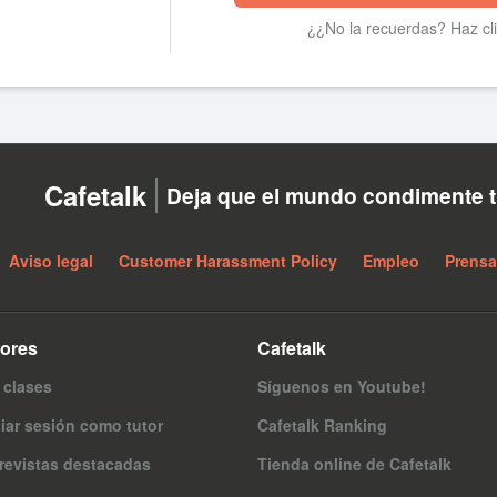
¿¿No la recuerdas? Haz cl
Cafetalk
Deja que el mundo condimente t
Aviso legal
Customer Harassment Policy
Empleo
Prensa
tores
Cafetalk
 clases
Síguenos en Youtube!
ciar sesión como tutor
Cafetalk Ranking
revistas destacadas
Tienda online de Cafetalk