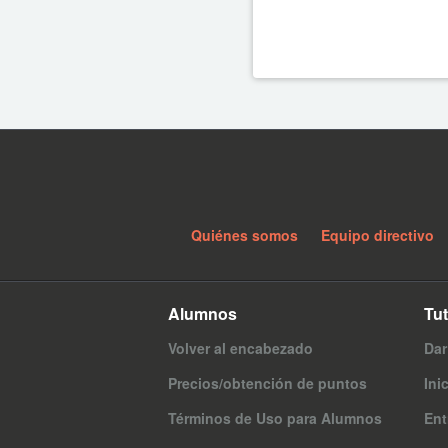
Quiénes somos
Equipo directivo
Alumnos
Tu
Volver al encabezado
Dar
Precios/obtención de puntos
Ini
Términos de Uso para Alumnos
Ent