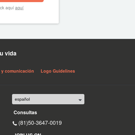
ick aquí
aquí
u vida
 y comunicación
Logo Guidelines
Consultas
(81)50-3647-0019