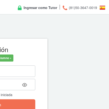
Ingresar como Tutor
(81)50-3647-0019
ión
Restablece
alumno »
Enter the email address associ
we’ll email you a link to reset 
iniciada
← Volver al inicio de sesión