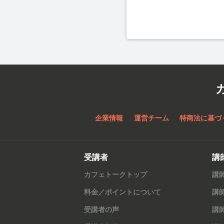
企業情報
運営チーム
特商法に基づ
受講者
講
カフェトークトップ
講
料金／ポイントについて
講
受講者の声
講