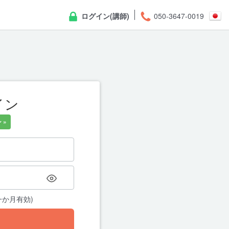
ログイン(講師)
050-3647-0019
イン
パスワ
 »
アカウントの登録メールアドレ
ドリセット用のリンクをメール
か月有効)
← ログイン画面に戻る