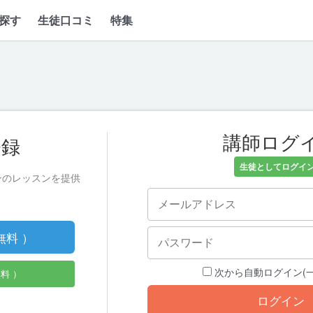
探す
生徒口コミ
特集
講師ログ
登録
生徒としてログイン
ンのレッスンを提供
無料 ）
次から自動ログイン(一
料 ）