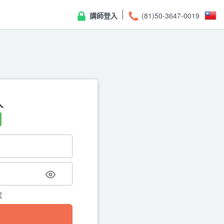
講師登入
(81)50-3647-0019
入
重
請輸入註冊的電子郵件地址，我
號
← 返回登入頁面