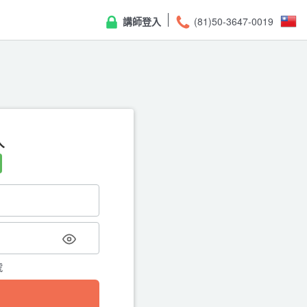
講師登入
(81)50-3647-0019
入
重
請輸入註冊的電子郵件地址，我
號
← 返回登入頁面