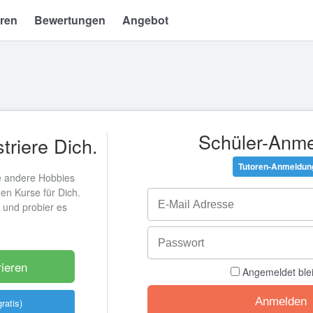
ren
Bewertungen
Angebot
Schüler-Anm
triere Dich.
Tutoren-Anmeldun
e andere Hobbies
den Kurse für Dich.
s und probier es
rieren
Angemeldet ble
ratis)