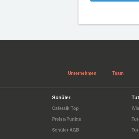
Unternehmen
Team
Schüler
Tut
Cafetalk Top
Wie
Preise/Punkte
Tut
Schüler AGB
Tut