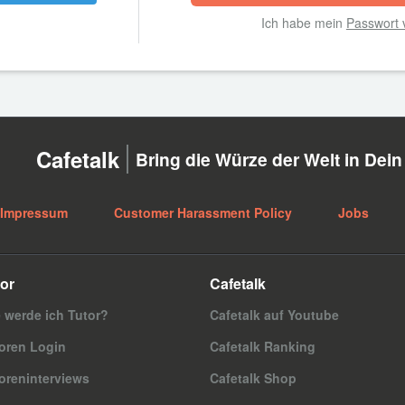
Ich habe mein
Passwort 
Cafetalk
Bring die Würze der Welt in Dei
Impressum
Customer Harassment Policy
Jobs
or
Cafetalk
 werde ich Tutor?
Cafetalk auf Youtube
oren Login
Cafetalk Ranking
oreninterviews
Cafetalk Shop