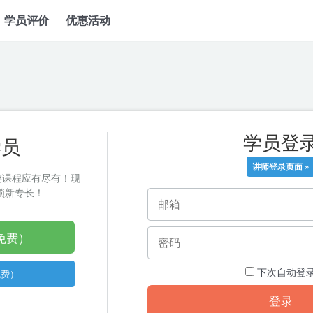
学员评价
优惠活动
学员登
学员
讲师登录页面 »
类课程应有尽有！现
起解锁新专长！
免费）
下次自动登
免费）