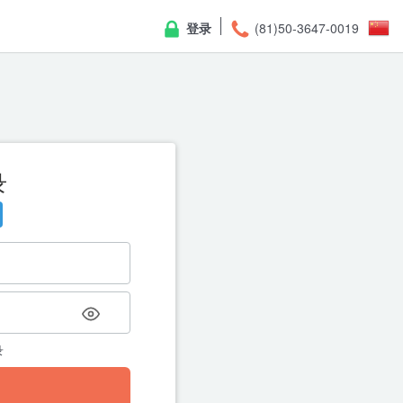
登录
(81)50-3647-0019
录
重
请输入註册的邮箱，我们将寄送
录
← 返回登录页面