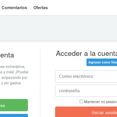
Comentarios
Ofertas
Acceder a la cuent
uenta
Ingresar como Tuto
as extranjeros,
os y más! ¡Pruebe
es empezando por
o y sin gastos
Mantener mi sesión 
rse