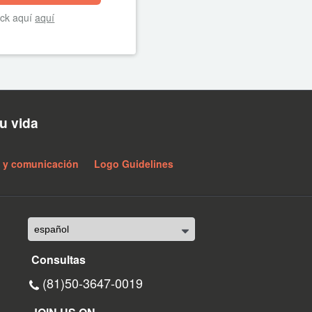
ick aquí
aquí
u vida
 y comunicación
Logo Guidelines
Consultas
(81)50-3647-0019