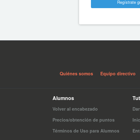
Regístrate g
Quiénes somos
Equipo directivo
Alumnos
Tu
Volver al encabezado
Dar
Precios/obtención de puntos
Ini
Términos de Uso para Alumnos
Ent