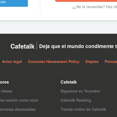
ratis
¿¿No la recuerdas? Haz cl
Cafetalk
Deja que el mundo condimente t
Aviso legal
Customer Harassment Policy
Empleo
Prensa
tores
Cafetalk
 clases
Síguenos en Youtube!
ciar sesión como tutor
Cafetalk Ranking
revistas destacadas
Tienda online de Cafetalk