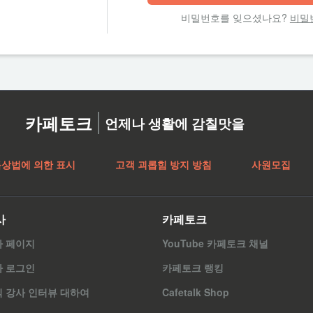
비밀번호를 잊으셨나요?
비밀
카페토크
언제나 생활에 감칠맛을
특상법에 의한 표시
고객 괴롭힘 방지 방침
사원모집
사
카페토크
사 페이지
YouTube 카페토크 채널
사 로그인
카페토크 랭킹
 강사 인터뷰 대하여
Cafetalk Shop