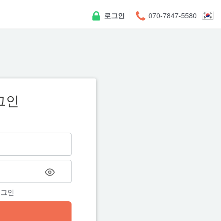
로그인
070-7847-5580
그인
비밀번
회원님의 이메일 계정을 입력해
에 대한 안내 이메일을 보내드
로그인
← 돌아가기