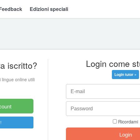
Feedback
Edizioni speciali
Login come s
 iscritto?
Login tutor »
 lingue online utili
count
Ricordami
!