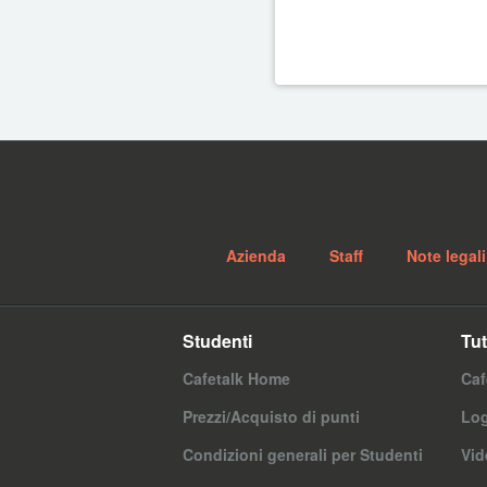
Azienda
Staff
Note legali
Studenti
Tut
Cafetalk Home
Caf
Prezzi/Acquisto di punti
Log
Condizioni generali per Studenti
Vid