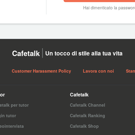
Hai dimenticato la passwo
Cafetalk
Un tocco di stile alla tua vita
Customer Harassment Policy
Lavora con noi
Sta
or
Cafetalk
etalk per tutor
Cafetalk Channel
in tutor
Cafetalk Ranking
eointervista
Cafetalk Shop