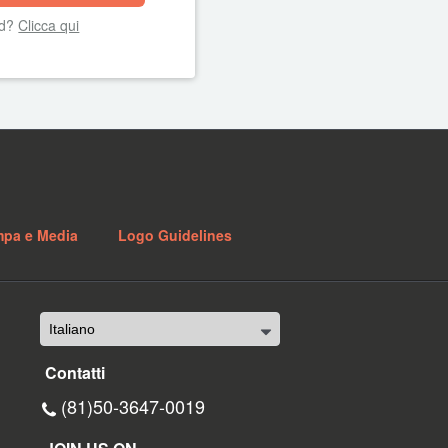
rd?
Clicca qui
mpa e Media
Logo Guidelines
Contatti
(81)50-3647-0019