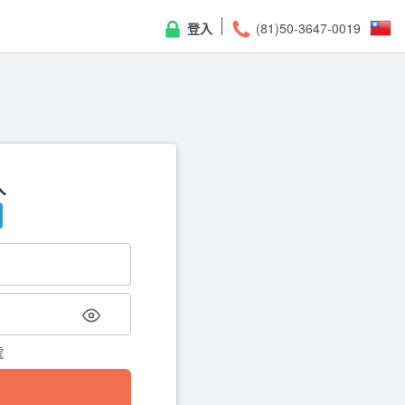
登入
(81)50-3647-0019
入
重
請輸入註冊的電子郵件地址，我
號
← 返回登入頁面