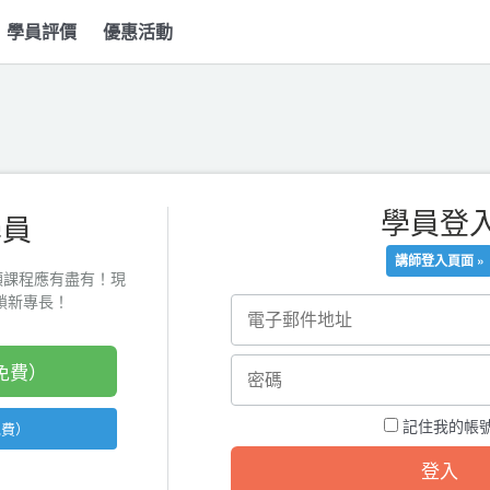
學員評價
優惠活動
學員登
學員
講師登入頁面 »
類課程應有盡有！現
起解鎖新專長！
免費）
記住我的帳
免費）