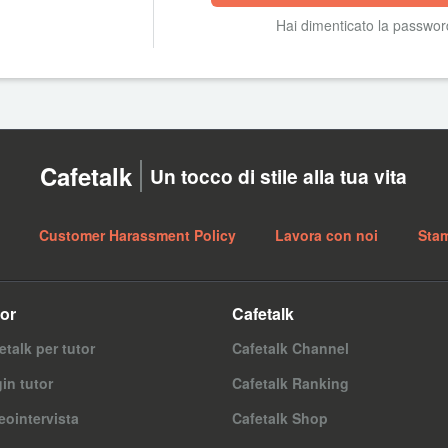
Hai dimenticato la passwo
Cafetalk
Un tocco di stile alla tua vita
Customer Harassment Policy
Lavora con noi
Sta
or
Cafetalk
etalk per tutor
Cafetalk Channel
in tutor
Cafetalk Ranking
eointervista
Cafetalk Shop