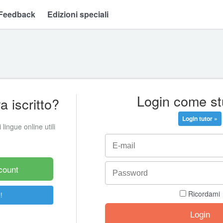
Feedback
Edizioni speciali
Login come s
 iscritto?
Login tutor »
 lingue online utili
count
Ricordami
!