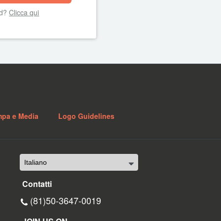
rd?
Clicca qui
mpa e Media
Logo Guidelines
Contatti
(81)50-3647-0019