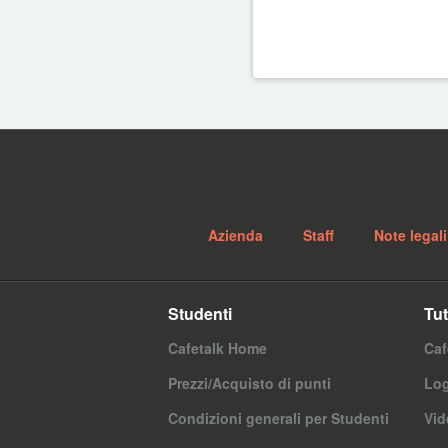
Azienda
Staff
Note legali
Studenti
Tut
Cafetalk Home
Caf
Prezzi/Acquisto di punti
Log
Condizioni generali per Studenti
Vid