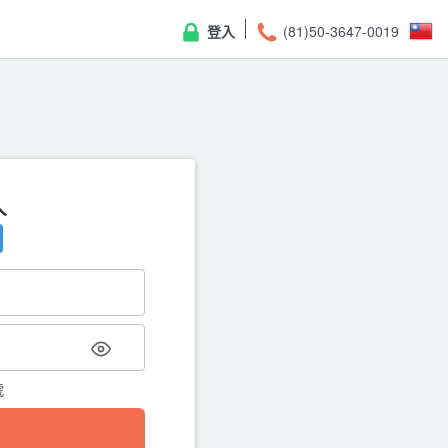
登入
(81)50-3647-0019
入
重
請輸入註冊的電子郵件地址，我
號
← 返回登入頁面