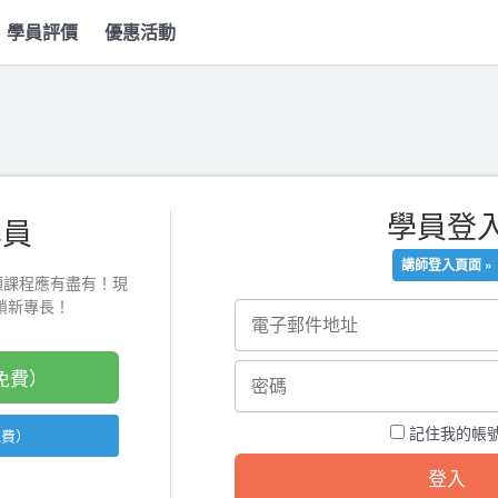
學員評價
優惠活動
學員登
學員
講師登入頁面 »
類課程應有盡有！現
起解鎖新專長！
免費）
記住我的帳
免費）