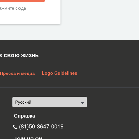
нажмите
сюда
в свою жизнь
Пресса и медиа
Logo Guidelines
Справка
(81)50-3647-0019