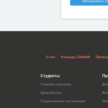
преподаватель (б
О нас
Команда Cafetalk
Право
Студенты
Пр
Главная страница
Дл
Цены/Баллы
Вой
Студенческое соглашение
Ин