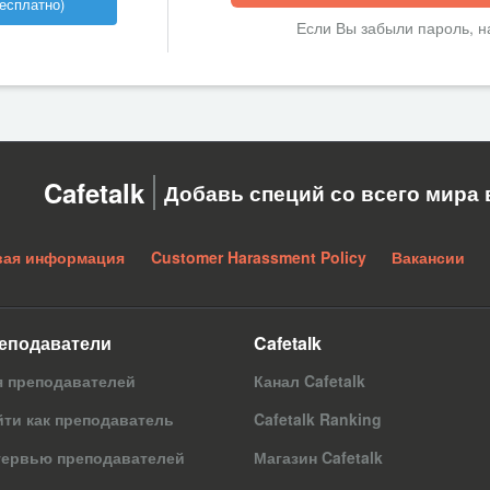
есплатно)
Если Вы забыли пароль, 
Cafetalk
Добавь специй со всего мира 
вая информация
Customer Harassment Policy
Вакансии
еподаватели
Cafetalk
я преподавателей
Канал Cafetalk
ти как преподаватель
Cafetalk Ranking
тервью преподавателей
Магазин Cafetalk