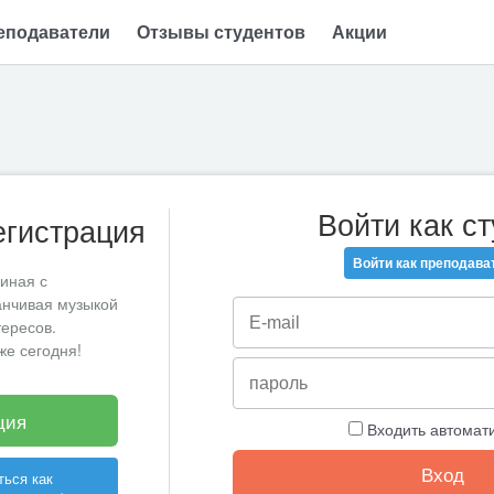
еподаватели
Отзывы студентов
Акции
Войти как с
егистрация
Войти как преподава
чиная с
анчивая музыкой
тересов.
же сегодня!
ция
Входить автомат
ться как