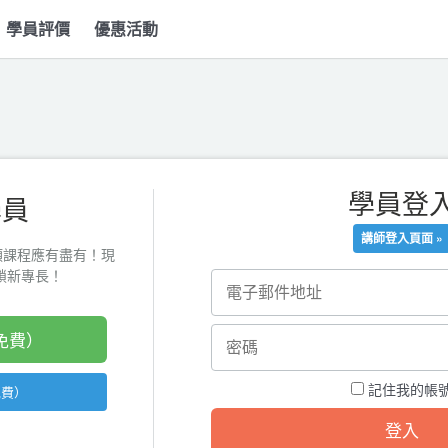
學員評價
優惠活動
學員登
學員
講師登入頁面 »
類課程應有盡有！現
起解鎖新專長！
免費）
記住我的帳
免費）