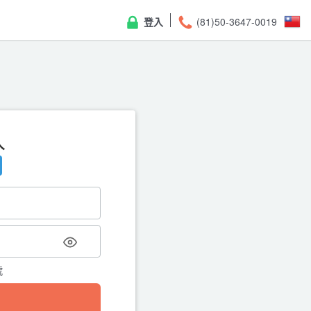
登入
(81)50-3647-0019
入
重
請輸入註冊的電子郵件地址，我
號
← 返回登入頁面