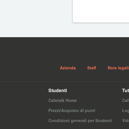
Azienda
Staff
Note legali
Studenti
Tut
Cafetalk Home
Caf
Prezzi/Acquisto di punti
Log
Condizioni generali per Studenti
Vid