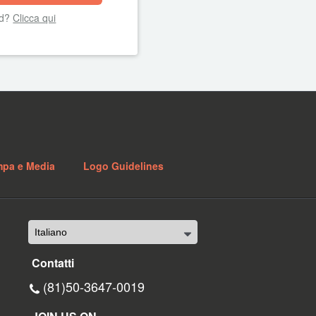
rd?
Clicca qui
mpa e Media
Logo Guidelines
Contatti
(81)50-3647-0019