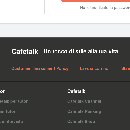
Hai dimenticato la passwo
Cafetalk
Un tocco di stile alla tua vita
Customer Harassment Policy
Lavora con noi
Sta
or
Cafetalk
etalk per tutor
Cafetalk Channel
in tutor
Cafetalk Ranking
eointervista
Cafetalk Shop