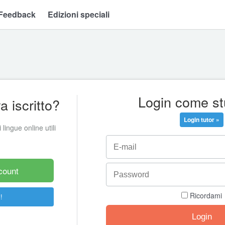
Feedback
Edizioni speciali
Login come s
 iscritto?
Login tutor »
 lingue online utili
count
Ricordami
!