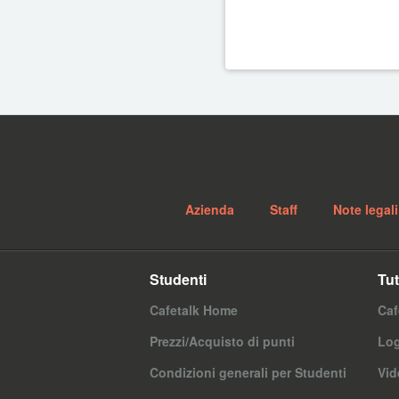
Azienda
Staff
Note legali
Studenti
Tut
Cafetalk Home
Caf
Prezzi/Acquisto di punti
Log
Condizioni generali per Studenti
Vid