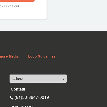
rd?
Clicca qui
mpa e Media
Logo Guidelines
Contatti
(81)50-3647-0019