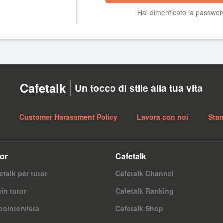
Hai dimenticato la passwo
Cafetalk
Un tocco di stile alla tua vita
Customer Harassment Policy
Lavora con noi
Sta
or
Cafetalk
etalk per tutor
Cafetalk Channel
in tutor
Cafetalk Ranking
eointervista
Cafetalk Shop