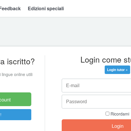
Feedback
Edizioni speciali
Login come s
 iscritto?
Login tutor »
 lingue online utili
count
Ricordami
!