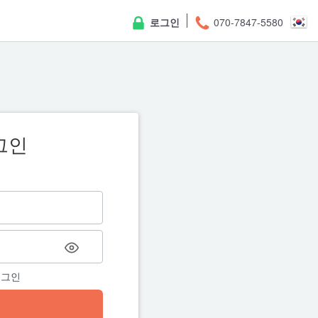
로그인
070-7847-5580
그인
비밀번
회원님의 이메일 계정을 입력해
에 대한 안내 이메일을 보내드
로그인
← 돌아가기