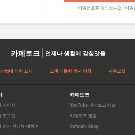
비밀번호를 잊으셨나요?
비밀
카페토크
언제나 생활에 감칠맛을
특상법에 의한 표시
고객 괴롭힘 방지 방침
사원모집
사
카페토크
사 페이지
YouTube 카페토크 채널
사 로그인
카페토크 랭킹
 강사 인터뷰 대하여
Cafetalk Shop