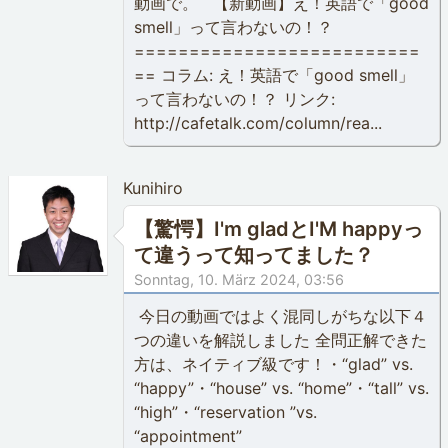
動画で。 【新動画】え！英語で「good
smell」って言わないの！？
==========================
== コラム: え！英語で「good smell」
って言わないの！？ リンク:
http://cafetalk.com/column/rea...
Kunihiro
【驚愕】I'm gladとI'M happyっ
て違うって知ってました？
Sonntag, 10. März 2024, 03:56
今日の動画ではよく混同しがちな以下４
つの違いを解説しました 全問正解できた
方は、ネイティブ級です！・“glad” vs.
“happy”・“house” vs. “home”・“tall” vs.
“high”・“reservation ”vs.
“appointment”