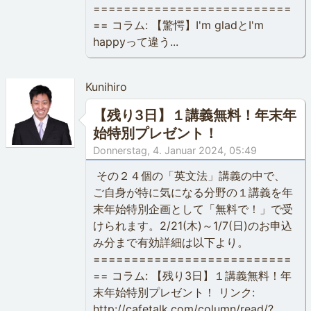
==========================
== コラム: 【驚愕】I'm gladとI'm
happyって違う...
Kunihiro
【残り3日】１講義無料！年末年
始特別プレゼント！
Donnerstag, 4. Januar 2024, 05:49
その２４個の「英文法」講義の中で、
ご自身が特に気になる分野の１講義を年
末年始特別企画として「無料で！」で受
けられます。2/21(木)～1/7(日)のお申込
み分まで有効詳細は以下より。
==========================
== コラム: 【残り3日】１講義無料！年
末年始特別プレゼント！ リンク:
http://cafetalk.com/column/read/?