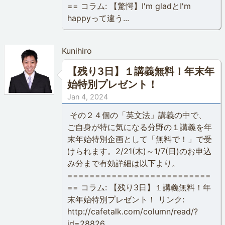
== コラム: 【驚愕】I'm gladとI'm
happyって違う...
Kunihiro
【残り3日】１講義無料！年末年
始特別プレゼント！
Jan 4, 2024
その２４個の「英文法」講義の中で、
ご自身が特に気になる分野の１講義を年
末年始特別企画として「無料で！」で受
けられます。2/21(木)～1/7(日)のお申込
み分まで有効詳細は以下より。
==========================
== コラム: 【残り3日】１講義無料！年
末年始特別プレゼント！ リンク:
http://cafetalk.com/column/read/?
id=28826...