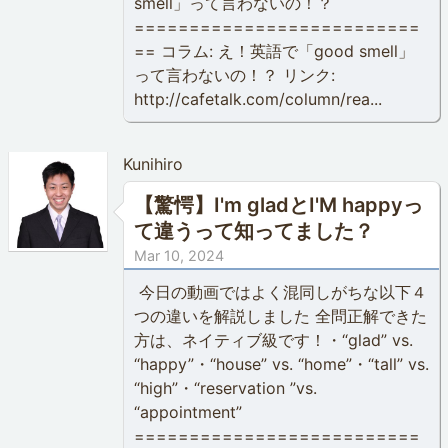
smell」って言わないの！？
==========================
== コラム: え！英語で「good smell」
って言わないの！？ リンク:
http://cafetalk.com/column/rea...
Kunihiro
【驚愕】I'm gladとI'M happyっ
て違うって知ってました？
Mar 10, 2024
今日の動画ではよく混同しがちな以下４
つの違いを解説しました 全問正解できた
方は、ネイティブ級です！・“glad” vs.
“happy”・“house” vs. “home”・“tall” vs.
“high”・“reservation ”vs.
“appointment”
==========================