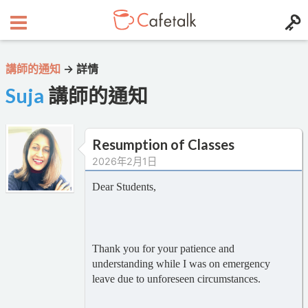
講師的通知
→
詳情
Suja
講師的通知
Resumption of Classes
2026年2月1日
Dear Students,
Thank you for your patience and
understanding while I was on emergency
leave due to unforeseen circumstances.