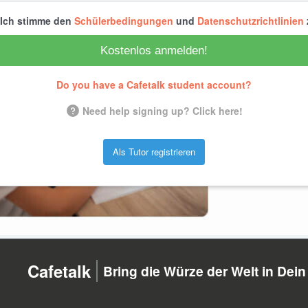
Ich stimme den
Schülerbedingungen
und
Datenschutzrichtlinien
Kostenlos anmelden!
Do you have a Cafetalk student account?
Need help signing up? Click here!
Als Tutor registrieren
Cafetalk
Bring die Würze der Welt in Dei