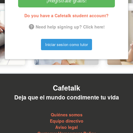
¡Regístrate gratis!
Do you have a Cafetalk student account?
Need help signing up? Click here!
Iniciar sesíon como tutor
Cafetalk
Deja que el mundo condimente tu vida
Quiénes somos
Equipo directivo
Aviso legal