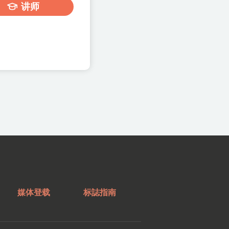
讲师
媒体登载
标誌指南