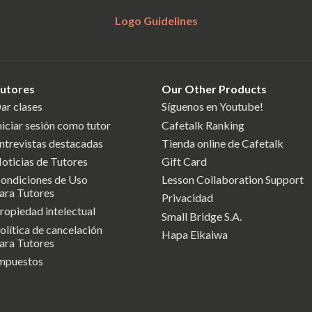
Logo Guidelines
utores
Our Other Products
ar clases
Síguenos en Youtube!
niciar sesión como tutor
Cafetalk Ranking
ntrevistas destacadas
Tienda online de Cafetalk
oticias de Tutores
Gift Card
ondiciones de Uso
Lesson Collaboration Support
ara Tutores
Privacidad
ropiedad intelectual
Small Bridge S.A.
olítica de cancelación
Hapa Eikaiwa
ara Tutores
mpuestos