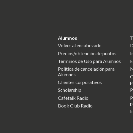
Alumnos
T
Volver al encabezado
D
Precios/obtención de puntos
I
Términos de Uso para Alumnos
E
Política de cancelación para
N
Alumnos
C
Clientes corporativos
p
Scholarship
P
Cafetalk Radio
P
p
Book Club Radio
I