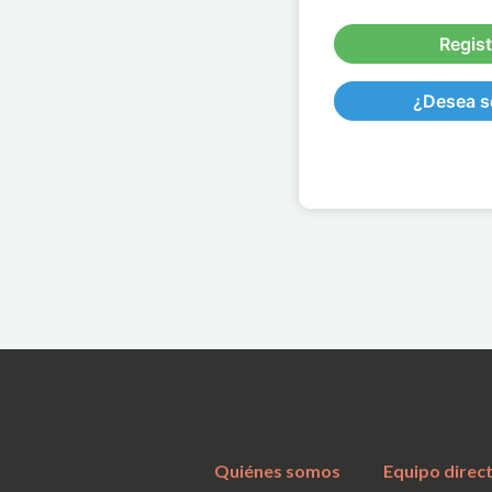
Regist
¿Desea se
Quiénes somos
Equipo direc