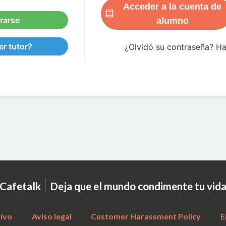
Acceder a la cuenta de
rarse
alumno
r tutor?
¿Olvidó su contraseña? H
|
Cafetalk
Deja que el mundo condimente tu vid
tivo
Aviso legal
Customer Harassment Policy
E