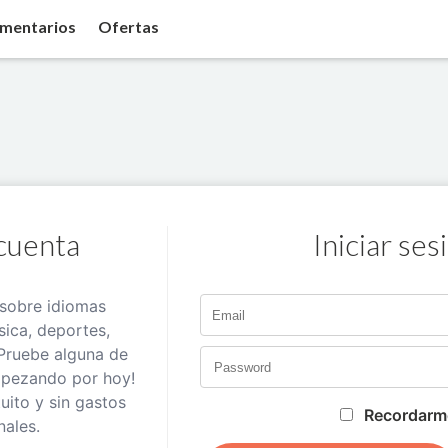
mentarios
Ofertas
cuenta
Iniciar ses
sobre idiomas
sica, deportes,
Pruebe alguna de
mpezando por hoy!
tuito y sin gastos
Recordarm
nales.