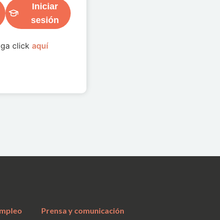
Iniciar
sesión
aga click
aquí
a
mpleo
Prensa y comunicación