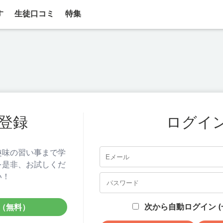
す
生徒口コミ
特集
登録
ログイ
趣味の習い事まで学
を是非、お試しくだ
い！
次から自動ログイン (
（無料）