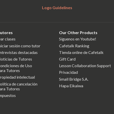
Logo Guidelines
utores
Our Other Products
ar clases
Síguenos en Youtube!
niciar sesión como tutor
Cafetalk Ranking
ntrevistas destacadas
Tienda online de Cafetalk
oticias de Tutores
Gift Card
ondiciones de Uso
Lesson Collaboration Support
ara Tutores
Privacidad
ropiedad intelectual
Small Bridge S.A.
olítica de cancelación
Hapa Eikaiwa
ara Tutores
mpuestos