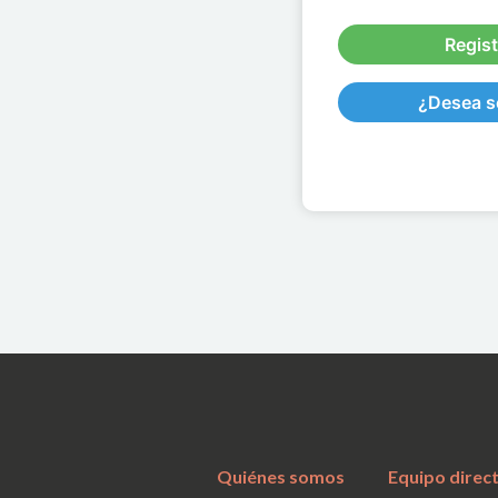
Regist
¿Desea se
Quiénes somos
Equipo direc