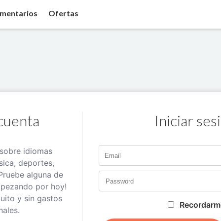
mentarios
Ofertas
cuenta
Iniciar ses
sobre idiomas
sica, deportes,
Pruebe alguna de
mpezando por hoy!
tuito y sin gastos
Recordarm
nales.