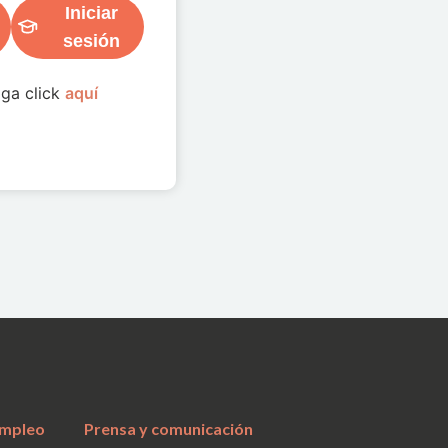
Iniciar
sesión
aga click
aquí
a
mpleo
Prensa y comunicación