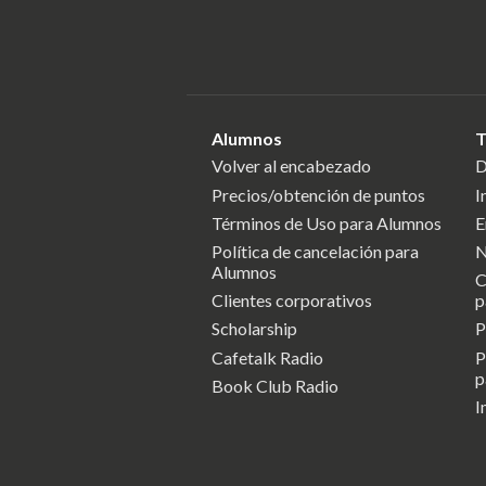
Alumnos
T
Volver al encabezado
D
Precios/obtención de puntos
I
Términos de Uso para Alumnos
E
Política de cancelación para
N
Alumnos
C
Clientes corporativos
p
Scholarship
P
Cafetalk Radio
P
p
Book Club Radio
I