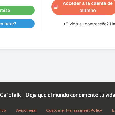
Acceder a la cuenta de
rarse
alumno
r tutor?
¿Olvidó su contraseña? H
|
Cafetalk
Deja que el mundo condimente tu vid
tivo
Aviso legal
Customer Harassment Policy
E