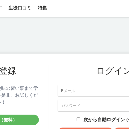
す
生徒口コミ
特集
登録
ログイ
趣味の習い事まで学
を是非、お試しくだ
い！
次から自動ログイン (
（無料）